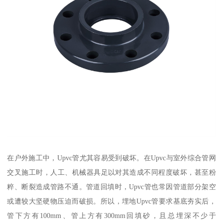
在户外施工中，Upvc管尤其容易受到破坏。在Upvc与室外综合管网
交叉施工时，人工、机械器具足以对其造成不同程度破坏，甚至粉
粹、断裂造成管路不通。管道回填时，Upvc管也常因管道部分架空
或遭较大坚硬物压迫而破损。所以，埋地Upvc管要求基底夯实后，
管下方有100mm、管上方有300mm回填砂，且总埋深不少于