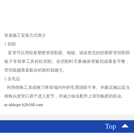
管道施工安装方式简介
1.切割
直管可以用轮形塑胶管切割器、电锯、或齿形完好的塑胶管切割用
锯子等简单工具轻松切割。在切割时尽量确保管被切成垂直平整，
管切面越垂直黏合的面积就越大。
2.去毛边
利用倒角工具或锉刀将管端内外的毛屑清除干净。并建议施以适当
倒角以使管口易于进入套节，并减少抹去配件上溶剂黏胶的机会。
m.nbkxpv.b2b168.com
Top