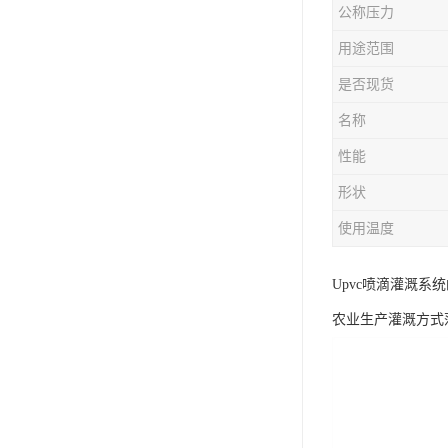
公称压力
用途范围
是否现货
名称
性能
形状
使用温度
Upvc喷滴灌溉系
农业生产灌溉方