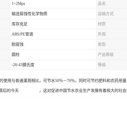
1~2Mpa
品名
输送腐蚀性化学物质
运输方式
库存充足
材质
ABS/PE管道
外观
耐腐蚀
类型
圆柱
产品等级
-20-43摄氏度
等级
统的使用与普通灌溉相比，可节水50％－70％，同时可节约肥料和农药用
式落后的今天 ，这对促进中国节水农业生产发展有着极大的社会效