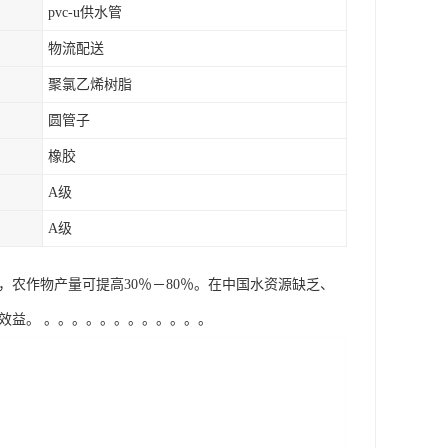
pvc-u供水管
物流配送
聚氯乙烯树脂
圆管子
橡胶
A级
A级
量，农作物产量可提高30％－80％。在中国水资源缺乏、
益。 。。。。。。。。。。。。