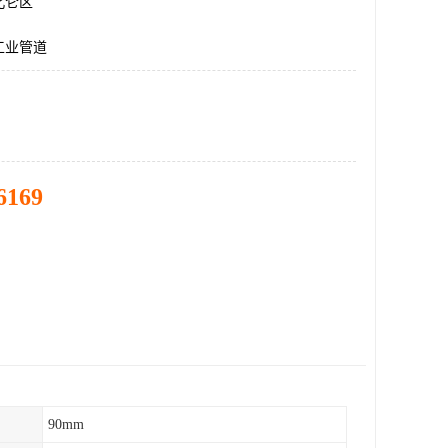
北仑区
工业管道
6169
90mm