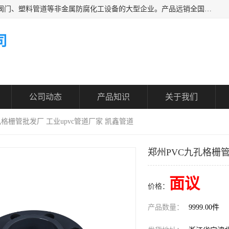
凯鑫管道科技有限公司是一家专业生产PPH、CPVC各类塑料阀门、塑料管道等非金属防腐化工设备的大型企业。产品远销全国三十一个省、市、自治区,广泛应用于化工、石油、氯碱、染料、制药、农药等行业，深受广大用户欢迎，是目前国内生产化工泵、阀门规模较大的生产基地之一。
司
公司动态
产品知识
关于我们
孔格栅管批发厂 工业upvc管道厂家 凯鑫管道
郑州PVC九孔格栅管
面议
价格：
产品数量：
9999.00件