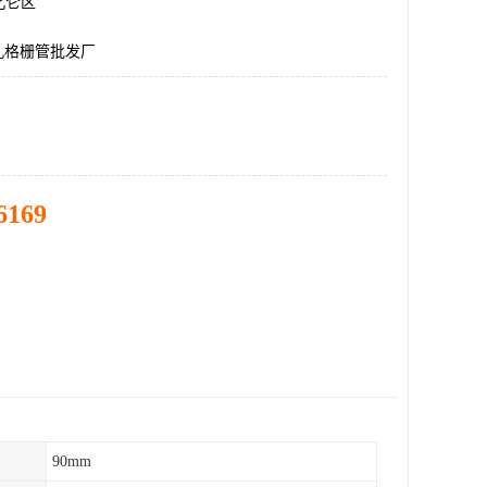
北仑区
孔格栅管批发厂
6169
90mm