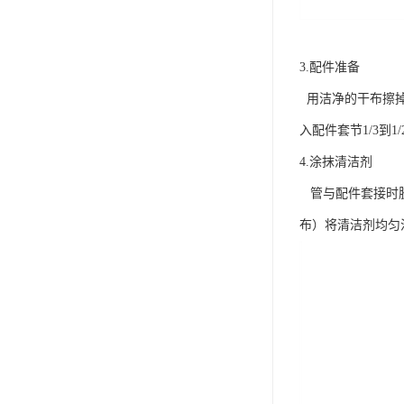
3.配件准备
用洁净的干布擦掉管
入配件套节1/3到1
4.涂抹清洁剂
管与配件套接时胶
布）将清洁剂均匀