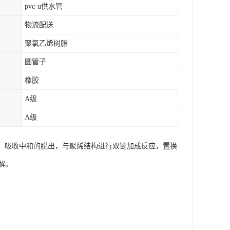
pvc-u供水管
物流配送
聚氯乙烯树脂
圆管子
橡胶
A级
A级
制、吸收中和的脱出，与聚烯结构进行双键加成反应，置换
解。