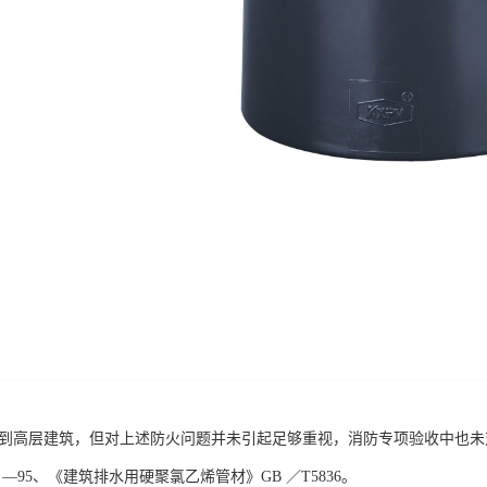
应用到高层建筑，但对上述防火问题并未引起足够重视，消防专项验收中也未
45 —95、《建筑排水用硬聚氯乙烯管材》GB ／T5836。