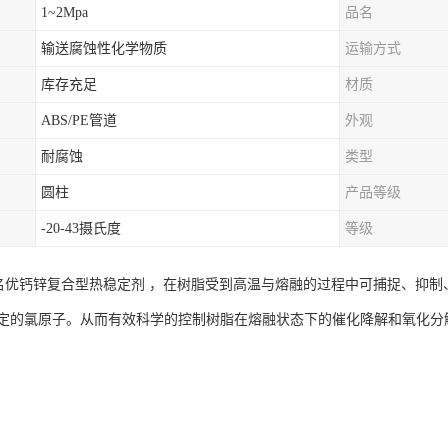
1~2Mpa
品名
输送腐蚀性化学物质
运输方式
库存充足
材质
ABS/PE管道
外观
耐腐蚀
类型
圆柱
产品等级
-20-43摄氏度
等级
界名优钙锌复合型热稳定剂 ，在树脂受到高温与熔融的过程中可捕捉、抑
定的氯原子。从而有效科学的控制树脂在熔融状态下的催化降解和氧化分