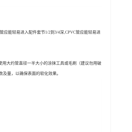
轻易进入配件套节1/2到3/4深,CPVC管应能轻易进
使用大约管直径一半大小的涂抹工具或毛刷（建议勿用破
数及量，以确保表面的软化效果。