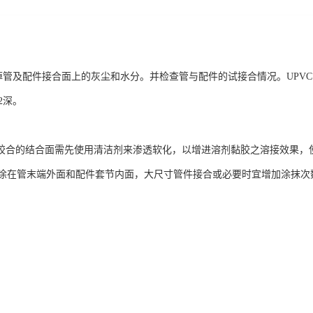
及配件接合面上的灰尘和水分。并检查管与配件的试接合情况。UPVC管应能
/2深。
合的结合面需先使用清洁剂来渗透软化，以增进溶剂黏胶之溶接效果，
涂在管末端外面和配件套节内面，大尺寸管件接合或必要时宜增加涂抹次