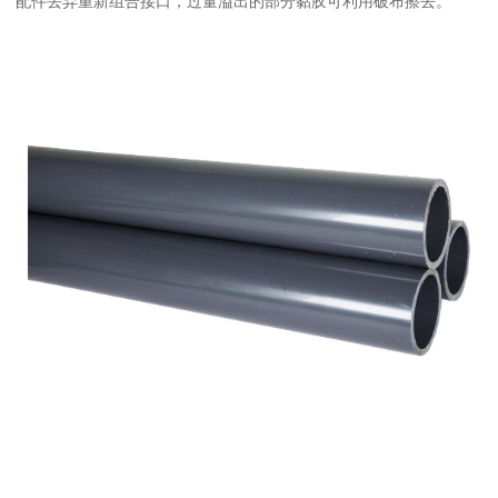
配件丢弃重新组合接口，过量溢出的部分黏胶可利用破布擦去。