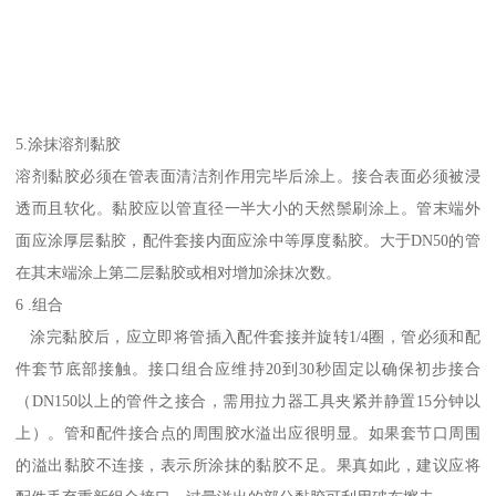
5.涂抹溶剂黏胶
溶剂黏胶必须在管表面清洁剂作用完毕后涂上。接合表面必须被浸
透而且软化。黏胶应以管直径一半大小的天然鬃刷涂上。管末端外
面应涂厚层黏胶，配件套接内面应涂中等厚度黏胶。大于DN50的管
在其末端涂上第二层黏胶或相对增加涂抹次数。
6 .组合
涂完黏胶后，应立即将管插入配件套接并旋转1/4圈，管必须和配
件套节底部接触。接口组合应维持20到30秒固定以确保初步接合
（DN150以上的管件之接合，需用拉力器工具夹紧并静置15分钟以
上）。管和配件接合点的周围胶水溢出应很明显。如果套节口周围
的溢出黏胶不连接，表示所涂抹的黏胶不足。果真如此，建议应将