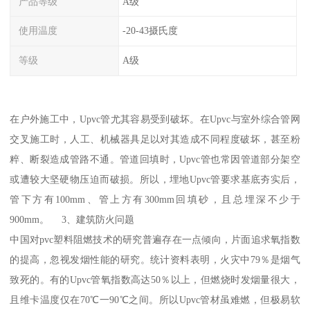
产品等级
A级
使用温度
-20-43摄氏度
等级
A级
在户外施工中，Upvc管尤其容易受到破坏。在Upvc与室外综合管网
交叉施工时，人工、机械器具足以对其造成不同程度破坏，甚至粉
粹、断裂造成管路不通。管道回填时，Upvc管也常因管道部分架空
或遭较大坚硬物压迫而破损。所以，埋地Upvc管要求基底夯实后，
管下方有100mm、管上方有300mm回填砂，且总埋深不少于
900mm。 3、建筑防火问题
中国对pvc塑料阻燃技术的研究普遍存在一点倾向，片面追求氧指数
的提高，忽视发烟性能的研究。统计资料表明，火灾中79％是烟气
致死的。有的Upvc管氧指数高达50％以上，但燃烧时发烟量很大，
且维卡温度仅在70℃一90℃之间。所以Upvc管材虽难燃，但极易软