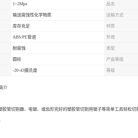
1~2Mpa
品名
输送腐蚀性化学物质
运输方式
库存充足
材质
ABS/PE管道
外观
耐腐蚀
类型
圆柱
产品等级
-20-43摄氏度
等级
简介
胶管切割器、电锯、或齿形完好的塑胶管切割用锯子等简单工具轻松切
。