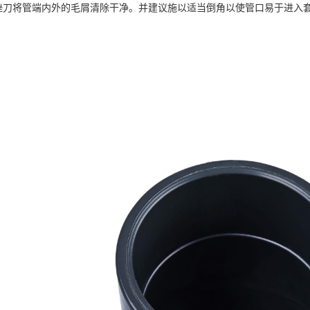
刀将管端内外的毛屑清除干净。并建议施以适当倒角以使管口易于进入