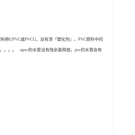
VC原料称UPVC或PVCU。没有添『塑化剂』，PVC原料中的
。。。 . upvc的水管没有残余氯释放。pvc的水管会有