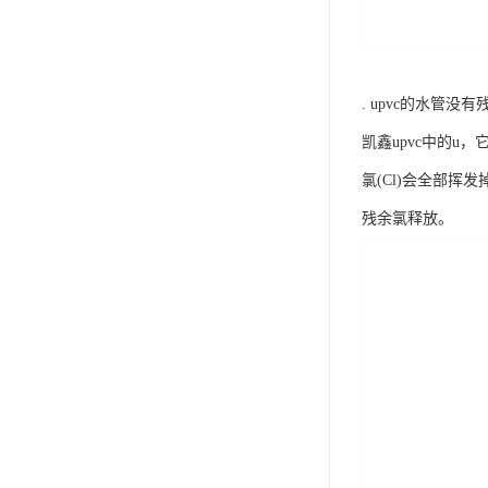
. upvc的水管
凯鑫upvc中的u，
氯(Cl)会全部挥
残余氯释放。