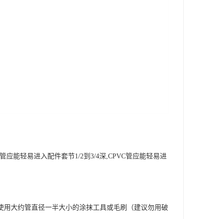
轻易进入配件套节1/2到3/4深,CPVC管应能轻易进
使用大约管直径一半大小的涂抹工具或毛刷（建议勿用破