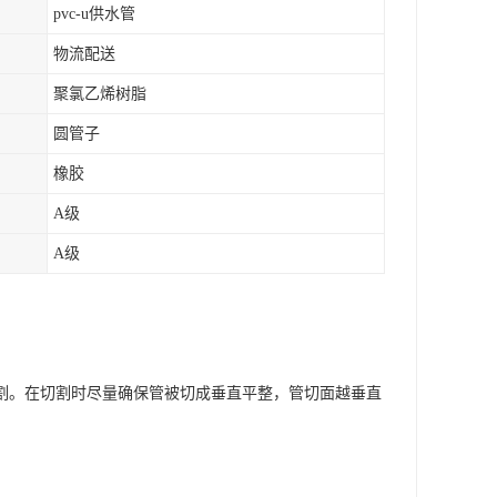
pvc-u供水管
物流配送
聚氯乙烯树脂
圆管子
橡胶
A级
A级
割。在切割时尽量确保管被切成垂直平整，管切面越垂直