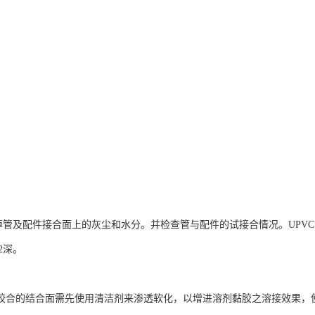
及配件接合面上的灰尘和水分。并检查管与配件的试接合情况。UPVC管应能
/2深。
合的结合面需先使用清洁剂来渗透软化，以增进溶剂黏胶之溶接效果，