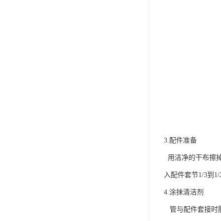
3.配件准备
用洁净的干布擦掉管
入配件套节1/3到1
4.涂抹清洁剂
管与配件套接时胶