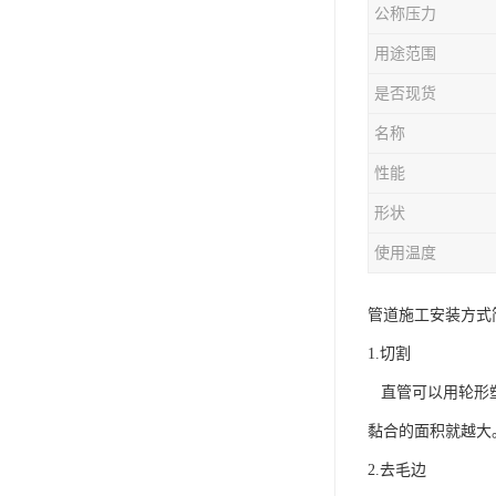
公称压力
用途范围
是否现货
名称
性能
形状
使用温度
管道施工安装方式
1.切割
直管可以用轮形塑
黏合的面积就越大
2.去毛边