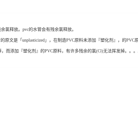
没有残余氯释放。pvc的水管会有残余氯释放。
它的原文是「unplasticized」，在制造PVC原料未添加『塑化剂』，的P
发掉，而添加『塑化剂』的PVC原料，有许多残余的氯(Cl)无法挥发掉。。。。