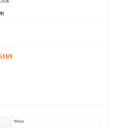
北仑区
定制
6169
90mm