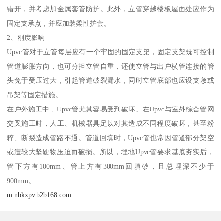
错开，并考虑加金属套管防护。此外，立管穿越楼板屋面处应作为
固定支承点，并应加装柔性护套。
2、刚度影响
Upvc管对于立管每层应有一个牢固的固定支架，固定支架既可控制
管道膨胀方向，也可分担立管自重，还使立管与出户横管连接的管
头免于受压过大，引起管道破裂漏水，同时立管底部也应设支墩或
吊架等固定措施。
在户外施工中，Upvc管尤其容易受到破坏。在Upvc与室外综合管网
交叉施工时，人工、机械器具足以对其造成不同程度破坏，甚至粉
粹、断裂造成管路不通。管道回填时，Upvc管也常因管道部分架空
或遭较大坚硬物压迫而破损。所以，埋地Upvc管要求基底夯实后，
管下方有100mm、管上方有300mm回填砂，且总埋深不少于
900mm。
m.nbkxpv.b2b168.com