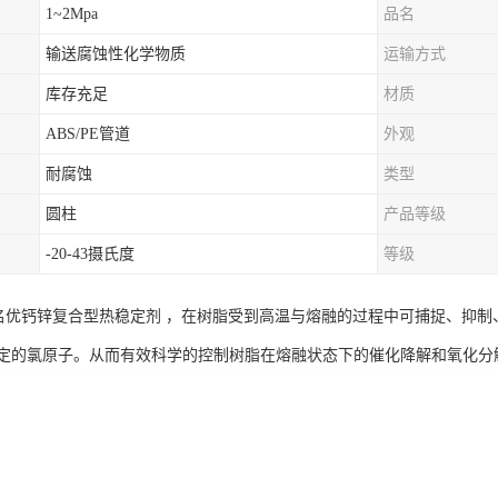
1~2Mpa
品名
输送腐蚀性化学物质
运输方式
库存充足
材质
ABS/PE管道
外观
耐腐蚀
类型
圆柱
产品等级
-20-43摄氏度
等级
界名优钙锌复合型热稳定剂 ，在树脂受到高温与熔融的过程中可捕捉、抑
定的氯原子。从而有效科学的控制树脂在熔融状态下的催化降解和氧化分