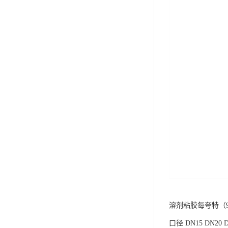
溶剂粘胶每夸特（9
口径 DN15 DN20 DN