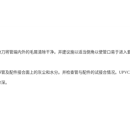
刀将管端内外的毛屑清除干净。并建议施以适当倒角以使管口易于进入
及配件接合面上的灰尘和水分。并检查管与配件的试接合情况。UPVC管应能
/2深。