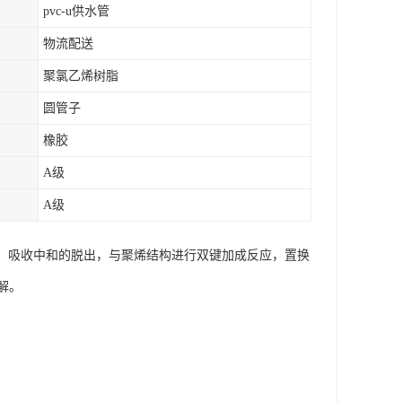
pvc-u供水管
物流配送
聚氯乙烯树脂
圆管子
橡胶
A级
A级
制、吸收中和的脱出，与聚烯结构进行双键加成反应，置换
解。