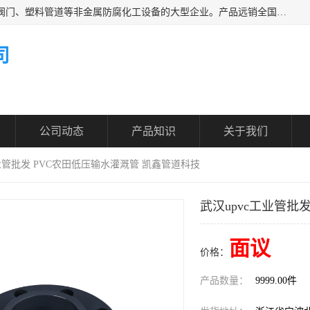
凯鑫管道科技有限公司是一家专业生产PPH、CPVC各类塑料阀门、塑料管道等非金属防腐化工设备的大型企业。产品远销全国三十一个省、市、自治区,广泛应用于化工、石油、氯碱、染料、制药、农药等行业，深受广大用户欢迎，是目前国内生产化工泵、阀门规模较大的生产基地之一。
司
公司动态
产品知识
关于我们
工业管批发 PVC农田低压输水灌溉管 凯鑫管道科技
武汉upvc工业管批
面议
价格：
产品数量：
9999.00件