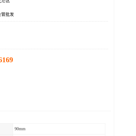
北仑区
工业管批发
6169
90mm