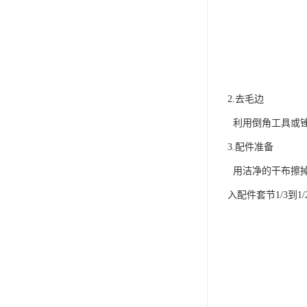
2.去毛边
利用倒角工具或锉
3.配件准备
用洁净的干布擦掉管
入配件套节1/3到1