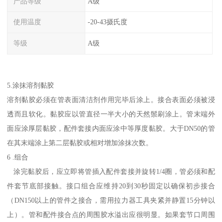
产品等级
A级
使用温度
-20-43摄氏度
等级
A级
5.涂抹溶剂黏胶
溶剂黏胶必须在管表面清洁剂作用完毕后涂上。接合表面必须被浸
透而且软化。黏胶应以管直径一半大小的天然鬃刷涂上。管末端外
面应涂厚层黏胶，配件套接内面应涂中等厚度黏胶。大于DN50的管
在其末端涂上第二层黏胶或相对增加涂抹次数。
6 .组合
涂完黏胶后，应立即将管插入配件套接并旋转1/4圈，管必须和配
件套节底部接触。接口组合应维持20到30秒固定以确保初步接合
（DN150以上的管件之接合，需用拉力器工具夹紧并静置15分钟以
上）。管和配件接合点的周围胶水溢出应很明显。如果套节口周围