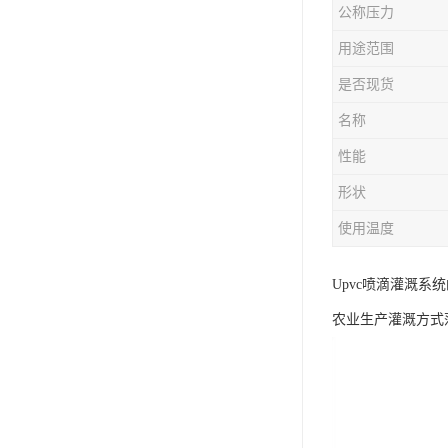
公称压力
用途范围
是否现货
名称
性能
形状
使用温度
Upvc喷滴灌溉系
农业生产灌溉方