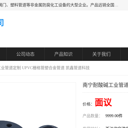
凯鑫管道科技有限公司是一家专业生产PPH、CPVC各类塑料阀门、塑料管道等非金属防腐化工设备的大型企业。产品远销全国三十一个省、市、自治区,广泛应用于化工、石油、氯碱、染料、制药、农药等行业，深受广大用户欢迎，是目前国内生产化工泵、阀门规模较大的生产基地之一。
司
公司动态
产品知识
关于我们
工业管道定制 UPVC栅格管塑合金管道 凯鑫管道科技
南宁耐酸碱工业管道
面议
价格：
产品数量：
9999.00件