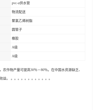
pvc-u供水管
物流配送
聚氯乙烯树脂
圆管子
橡胶
A级
A级
量，农作物产量可提高30％－80％。在中国水资源缺乏、
益。 。。。。。。。。。。。。