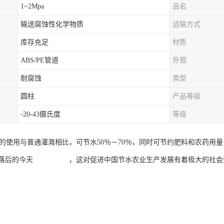
1~2Mpa
品名
输送腐蚀性化学物质
运输方式
库存充足
材质
ABS/PE管道
外观
耐腐蚀
类型
圆柱
产品等级
-20-43摄氏度
等级
统的使用与普通灌溉相比，可节水50％－70％，同时可节约肥料和农药用
式落后的今天 ，这对促进中国节水农业生产发展有着极大的社会效