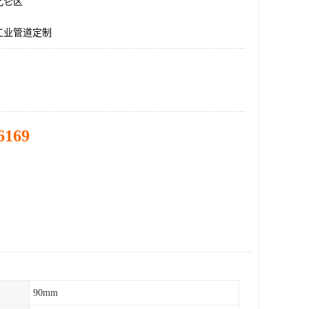
北仑区
工业管道定制
6169
90mm