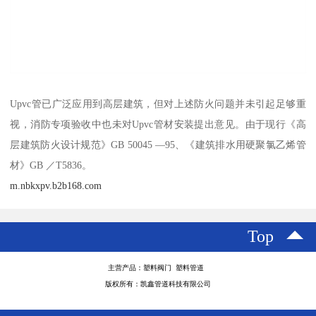
Upvc管已广泛应用到高层建筑，但对上述防火问题并未引起足够重
视，消防专项验收中也未对Upvc管材安装提出意见。由于现行《高
层建筑防火设计规范》GB 50045 —95、《建筑排水用硬聚氯乙烯管
材》GB ／T5836。
m.nbkxpv.b2b168.com
Top
主营产品：塑料阀门 塑料管道
版权所有：凯鑫管道科技有限公司