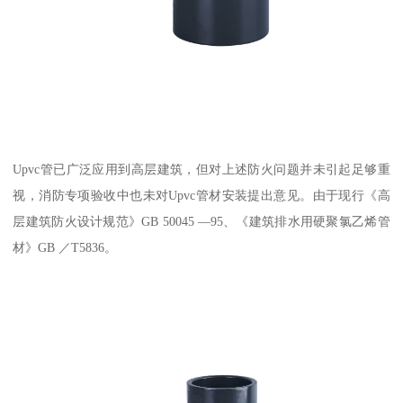
Upvc管已广泛应用到高层建筑，但对上述防火问题并未引起足够重
视，消防专项验收中也未对Upvc管材安装提出意见。由于现行《高
层建筑防火设计规范》GB 50045 —95、《建筑排水用硬聚氯乙烯管
材》GB ／T5836。