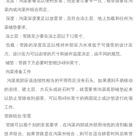
宽度：沟渠要够宽以便利安装，但是要尽量窄一点，视管路要在沟
渠内或沟渠外组合而定。
深度：沟渠深度要足以放置管，且符合冻土层、地上负载和任何沟
渠铺垫要求。
冻土层：管路至少要在冻土层以下12英寸。
负载：管路的深度应足以维持外部应力水准低于可接受的设计应
力。设计应力可以由管的尺寸和操作温度决定，由不同的规范。
铺垫：管路下方必要时垫细沙4到6英寸。
沟渠准备工作
沟渠底部应该连续性相当的平滑而且没有石头。如果遇到不易移动
的岩排、硬土层、大石头或岩石时节，就需要将沟渠底部铺垫起来
以防止管路收到损害。可以用4到6英寸的捣固泥土或沙垫进行此项
工作。
管路组合/安置
管路可以视个别的安装要求，在沟渠内部或外部用传统的溶剂黏接
技术组合。如果管路是在沟渠外组合，则可在适当静置时间后将管