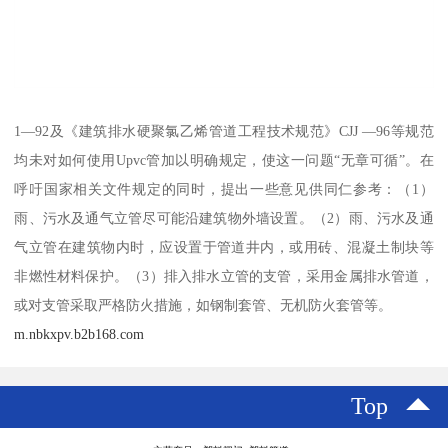
1—92及《建筑排水硬聚氯乙烯管道工程技术规范》CJJ —96等规范
均未对如何使用Upvc管加以明确规定，使这一问题“无章可循”。在
呼吁国家相关文件规定的同时，提出一些意见供同仁参考：（1）
雨、污水及通气立管尽可能沿建筑物外墙设置。（2）雨、污水及通
气立管在建筑物内时，应设置于管道井内，或用砖、混凝土制块等
非燃性材料保护。（3）排入排水立管的支管，采用金属排水管道，
或对支管采取严格防火措施，如钢制套管、无机防火套管等。
m.nbkxpv.b2b168.com
Top