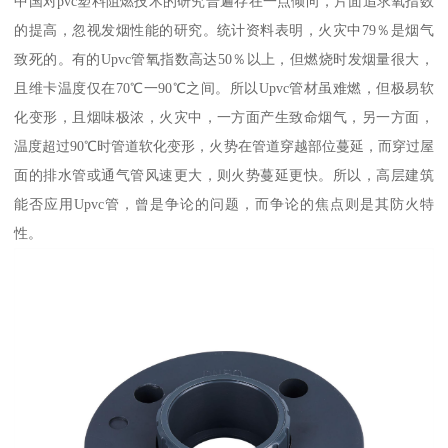
中国对pvc塑料阻燃技术的研究普遍存在一点倾向，片面追求氧指数
的提高，忽视发烟性能的研究。统计资料表明，火灾中79％是烟气
致死的。有的Upvc管氧指数高达50％以上，但燃烧时发烟量很大，
且维卡温度仅在70℃一90℃之间。所以Upvc管材虽难燃，但极易软
化变形，且烟味极浓，火灾中，一方面产生致命烟气，另一方面，
温度超过90℃时管道软化变形，火势在管道穿越部位蔓延，而穿过屋
面的排水管或通气管风速更大，则火势蔓延更快。所以，高层建筑
能否应用Upvc管，曾是争论的问题，而争论的焦点则是其防火特
性。