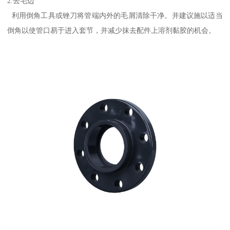
2.去毛边
利用倒角工具或锉刀将管端内外的毛屑清除干净。并建议施以适当
倒角以使管口易于进入套节，并减少抹去配件上溶剂黏胶的机会。