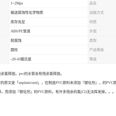
1~2Mpa
品名
输送腐蚀性化学物质
运输方式
库存充足
材质
ABS/PE管道
外观
耐腐蚀
类型
圆柱
产品等级
-20-43摄氏度
等级
没有残余氯释放。pvc的水管会有残余氯释放。
它的原文是「unplasticized」，在制造PVC原料未添加『塑化剂』，的P
发掉，而添加『塑化剂』的PVC原料，有许多残余的氯(Cl)无法挥发掉。。。。