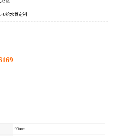
北仑区
C-U给水管定制
6169
90mm