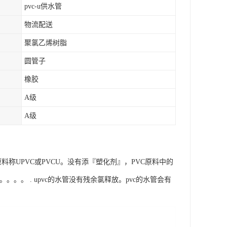
pvc-u供水管
物流配送
聚氯乙烯树脂
圆管子
橡胶
A级
A级
VC原料称UPVC或PVCU。没有添『塑化剂』，PVC原料中的
。。。 . upvc的水管没有残余氯释放。pvc的水管会有