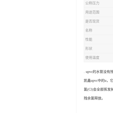
公称压力
用途范围
是否现货
名称
性能
形状
使用温度
. upvc的水管
凯鑫upvc中的u，
氯(Cl)会全部挥
残余氯释放。