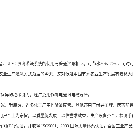
程，UPVC喷滴灌溉系统的使用与普通灌溉相比，可节水50%-70%，同时
农业生产灌溉方式落后的今天，这对促进中国节水农业生产发展有着极大
。
管具有优异的绝缘能力，还广泛用作邮电通讯电缆导管。
管耐酸碱、耐腐蚀，许多化工厂用作输液配管。其他还用于凿井工程、医药
用户至上为宗旨，以质量促发展，以信誉求效益，生产设备齐全，检测手
可(TS)认证，并取得 ISO9001：2000 国际质量体系认证，全国