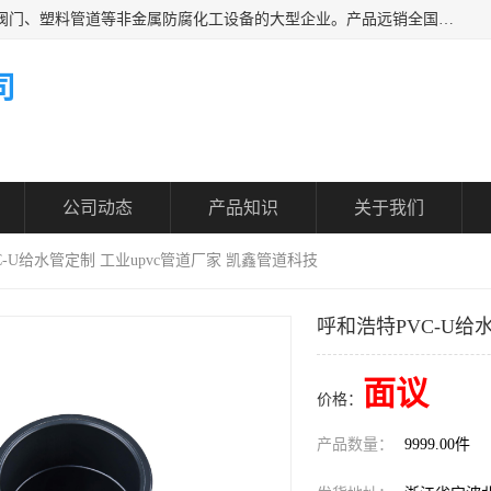
凯鑫管道科技有限公司是一家专业生产PPH、CPVC各类塑料阀门、塑料管道等非金属防腐化工设备的大型企业。产品远销全国三十一个省、市、自治区,广泛应用于化工、石油、氯碱、染料、制药、农药等行业，深受广大用户欢迎，是目前国内生产化工泵、阀门规模较大的生产基地之一。
司
公司动态
产品知识
关于我们
C-U给水管定制 工业upvc管道厂家 凯鑫管道科技
呼和浩特PVC-U给
面议
价格：
产品数量：
9999.00件