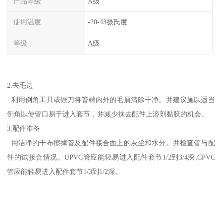
产品等级
A级
使用温度
-20-43摄氏度
等级
A级
2.去毛边
利用倒角工具或锉刀将管端内外的毛屑清除干净。并建议施以适当
倒角以使管口易于进入套节，并减少抹去配件上溶剂黏胶的机会。
3.配件准备
用洁净的干布擦掉管及配件接合面上的灰尘和水分。并检查管与配
件的试接合情况。UPVC管应能轻易进入配件套节1/2到3/4深,CPVC
管应能轻易进入配件套节1/3到1/2深。