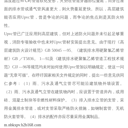
温度超过90℃时管道软化变形，火势在管道穿越部位蔓延，而穿过屋
面的排水管或通气管风速更大，则火势蔓延更快。所以，高层建筑
能否应用Upvc管，曾是争论的问题，而争论的焦点则是其防火特
性。
Upvc管已广泛应用到高层建筑，但对上述防火问题并未引起足够重
视，消防专项验收中也未对Upvc管材安装提出意见。由于现行《高
层建筑防火设计规范》GB 50045 —95、《建筑排水用硬聚氯乙烯管
材》GB ／T5836。 1—92及《建筑排水硬聚氯乙烯管道工程技术规
范》CJJ —96等规范均未对如何使用Upvc管加以明确规定，使这一问
题“无章可循”。在呼吁国家相关文件规定的同时，提出一些意见供同
仁参考：（1）雨、污水及通气立管尽可能沿建筑物外墙设置。
（2）雨、污水及通气立管在建筑物内时，应设置于管道井内，或用
砖、混凝土制块等非燃性材料保护。（3）排入排水立管的支管，采
用金属排水管道，或对支管采取严格防火措施，如钢制套管、无机
防火套管等。（4）排水的配件亦应尽量采用金属制品。
m.nbkxpv.b2b168.com