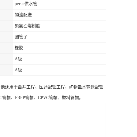
pvc-u供水管
物流配送
聚氯乙烯树脂
圆管子
橡胶
A级
A级
。其他还用于凿井工程、医药配管工程、矿物盐水输送配管
管帽、FRPP管帽、CPVC管帽、塑料管帽。