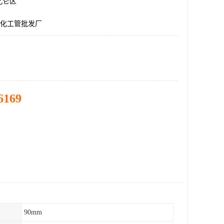
北仑区
C化工管批发厂
6169
90mm