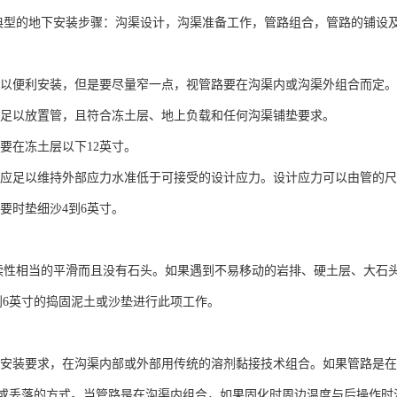
型的地下安装步骤：沟渠设计，沟渠准备工作，管路组合，管路的铺设
以便利安装，但是要尽量窄一点，视管路要在沟渠内或沟渠外组合而定。
足以放置管，且符合冻土层、地上负载和任何沟渠铺垫要求。
要在冻土层以下12英寸。
应足以维持外部应力水准低于可接受的设计应力。设计应力可以由管的尺
要时垫细沙4到6英寸。
性相当的平滑而且没有石头。如果遇到不易移动的岩排、硬土层、大石
到6英寸的捣固泥土或沙垫进行此项工作。
安装要求，在沟渠内部或外部用传统的溶剂黏接技术组合。如果管路是在
或丢落的方式。当管路是在沟渠内组合，如果固化时周边温度与后操作时