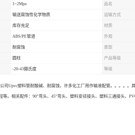
1~2Mpa
品名
输送腐蚀性化学物质
运输方式
库存充足
材质
ABS/PE管道
外观
耐腐蚀
类型
圆柱
产品等级
-20-43摄氏度
等级
限公司Upvc塑料管耐酸碱、耐腐蚀，许多化工厂用作输液配管。。。。
等。相关配件：90°弯头、45°弯头、塑料变径接头、塑料三通接头、PVC