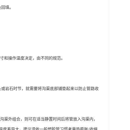
及回填。
寸和操作温度决定，由不同的规范。
头或岩石时节，就需要将沟渠底部铺垫起来以防止管路收
沟渠外组合，则可在适当静置时间后将管放入沟渠内，
温度差异大，建议须依一般塑胶管习惯考量热膨胀/收缩