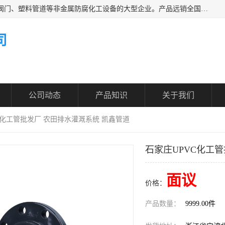
凯鑫管道科技有限公司是一家专业生产PPH、CPVC各类塑料阀门、塑料管道等非金属防腐化工设备的大型企业。产品远销全国三十一个省、市、自治区,广泛应用于化工、石油、氯碱、染料、制药、农药等行业，深受广大用户欢迎，是目前国内生产化工泵、阀门规模较大的生产基地之一。
司
公司动态
产品知识
关于我们
VC化工管批发厂 农田排水灌溉系统 凯鑫管道
石家庄UPVC化工
面议
价格：
产品数量：
9999.00件