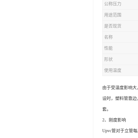
公称压力
用途范围
是否现货
名称
性能
形状
使用温度
由于受温度影响大
设时，塑料管靠边
套。
2、刚度影响
Upvc管对于立