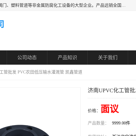
凯鑫管道科技有限公司是一家专业生产PPH、CPVC各类塑料阀门、塑料管道等非金属防腐化工设备的大型企业。产品远销全国三十一个省、市、自治区,广泛应用于化工、石油、氯碱、染料、制药、农药等行业，深受广大用户欢迎，是目前国内生产化工泵、阀门规模较大的生产基地之一。
司
公司动态
产品知识
关于我们
化工管批发 PVC农田低压输水灌溉管 凯鑫管道
济南UPVC化工管批
面议
价格：
产品数量：
9999.00件