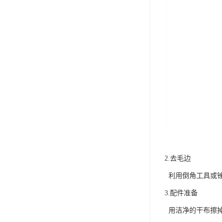
2.去毛边
利用倒角工具或锉
3.配件准备
用洁净的干布擦掉管