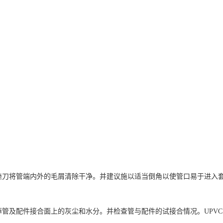
刀将管端内外的毛屑清除干净。并建议施以适当倒角以使管口易于进入
及配件接合面上的灰尘和水分。并检查管与配件的试接合情况。UPVC管应能