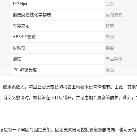
1~2Mpa
品名
输送腐蚀性化学物质
运输方式
库存充足
材质
ABS/PE管道
外观
耐腐蚀
类型
圆柱
产品等级
-20-43摄氏度
等级
，膨胀系数大，每层立管及较长的横管上均要求设置伸缩节。由此，其他布
，当交叉敷设时，塑料管在下且应错开，并考虑加金属套管防护。此外，
管每层应有一个牢固的固定支架，固定支架既可控制管道膨胀方向，也可分