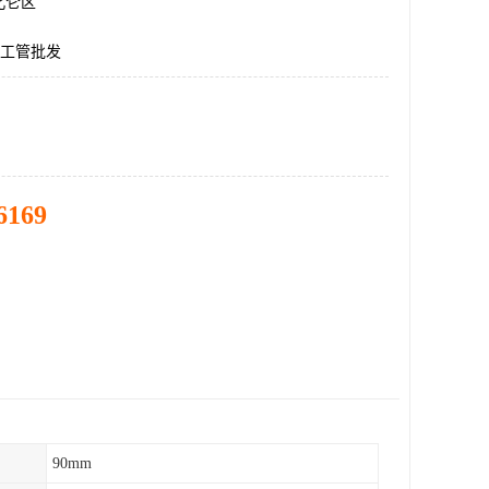
北仑区
化工管批发
6169
90mm