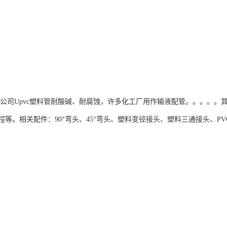
限公司Upvc塑料管耐酸碱、耐腐蚀，许多化工厂用作输液配管。。。。
等。相关配件：90°弯头、45°弯头、塑料变径接头、塑料三通接头、PVC