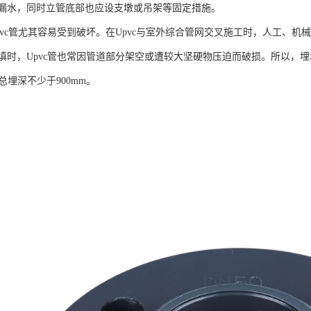
漏水，同时立管底部也应设支墩或吊架等固定措施。
pvc管尤其容易受到破坏。在Upvc与室外综合管网交叉施工时，人工、
时，Upvc管也常因管道部分架空或遭较大坚硬物压迫而破损。所以，埋地
总埋深不少于900mm。