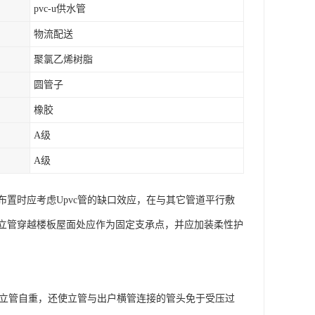
pvc-u供水管
物流配送
聚氯乙烯树脂
圆管子
橡胶
A级
A级
置时应考虑Upvc管的缺口效应，在与其它管道平行敷
立管穿越楼板屋面处应作为固定支承点，并应加装柔性护
担立管自重，还使立管与出户横管连接的管头免于受压过