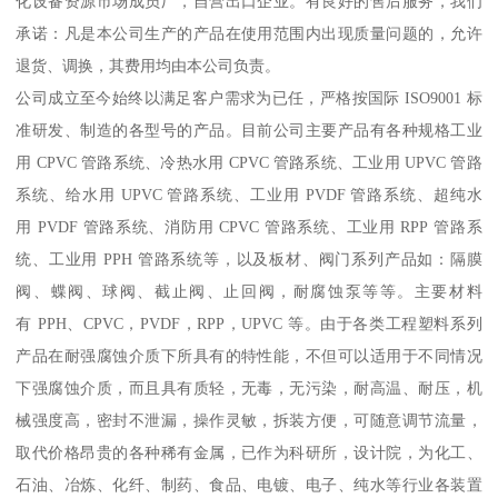
化设备资源市场成员厂，自营出口企业。有良好的售后服务，我们
承诺：凡是本公司生产的产品在使用范围内出现质量问题的，允许
退货、调换，其费用均由本公司负责。
公司成立至今始终以满足客户需求为已任，严格按国际 ISO9001 标
准研发、制造的各型号的产品。目前公司主要产品有各种规格工业
用 CPVC 管路系统、冷热水用 CPVC 管路系统、工业用 UPVC 管路
系统、给水用 UPVC 管路系统、工业用 PVDF 管路系统、超纯水
用 PVDF 管路系统、消防用 CPVC 管路系统、工业用 RPP 管路系
统、工业用 PPH 管路系统等，以及板材、阀门系列产品如：隔膜
阀、蝶阀、球阀、截止阀、止回阀，耐腐蚀泵等等。主要材料
有 PPH、CPVC，PVDF，RPP，UPVC 等。由于各类工程塑料系列
产品在耐强腐蚀介质下所具有的特性能，不但可以适用于不同情况
下强腐蚀介质，而且具有质轻，无毒，无污染，耐高温、耐压，机
械强度高，密封不泄漏，操作灵敏，拆装方便，可随意调节流量，
取代价格昂贵的各种稀有金属，已作为科研所，设计院，为化工、
石油、冶炼、化纤、制药、食品、电镀、电子、纯水等行业各装置