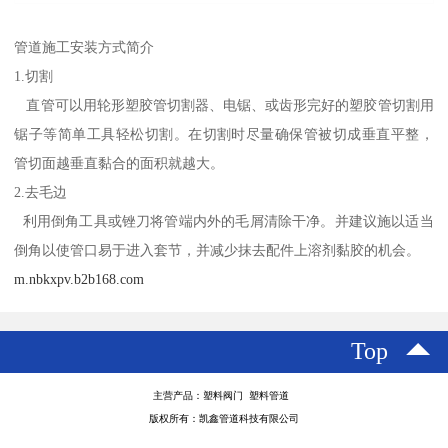
管道施工安装方式简介
1.切割
直管可以用轮形塑胶管切割器、电锯、或齿形完好的塑胶管切割用
锯子等简单工具轻松切割。在切割时尽量确保管被切成垂直平整，
管切面越垂直黏合的面积就越大。
2.去毛边
利用倒角工具或锉刀将管端内外的毛屑清除干净。并建议施以适当
倒角以使管口易于进入套节，并减少抹去配件上溶剂黏胶的机会。
m.nbkxpv.b2b168.com
Top
主营产品：塑料阀门 塑料管道
版权所有：凯鑫管道科技有限公司