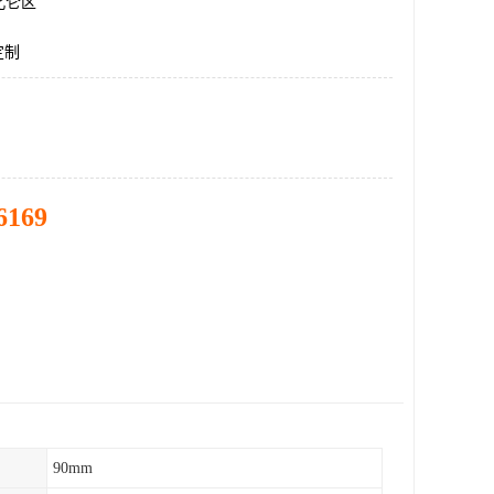
北仑区
定制
6169
90mm