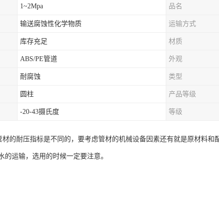
1~2Mpa
品名
输送腐蚀性化学物质
运输方式
库存充足
材质
ABS/PE管道
外观
耐腐蚀
类型
圆柱
产品等级
-20-43摄氏度
等级
管管材的耐压指标是不同的，要考虑管材的机械设备因素还有就是原材料和配
水的运输，选用的时候一定要注意。