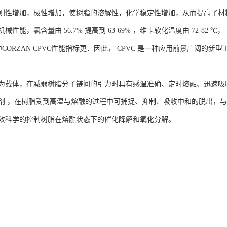
则性增加，极性增加，使树脂的溶解性，化学稳定性增加，从而提高了材
性能，氯含量由 56.7% 提高到 63-69% ，维卡软化温度由 72-82 ℃，
中CORZAN CPVC性能指标更．因此， CPVC 是一种应用前景广阔的新
为载体，在减弱树脂分子链间的引力时具有感温准确、定时熔融、迅速吸
剂 ，在树脂受到高温与熔融的过程中可捕捉、抑制、吸收中和的脱出，
效科学的控制树脂在熔融状态下的催化降解和氧化分解。