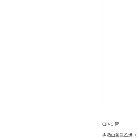
CPVC 管
树脂由聚氯乙烯（