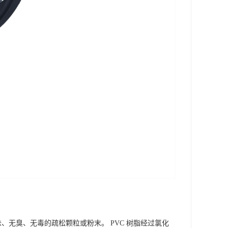
、无臭、无毒的疏松颗粒或粉末。 PVC 树脂经过氯化