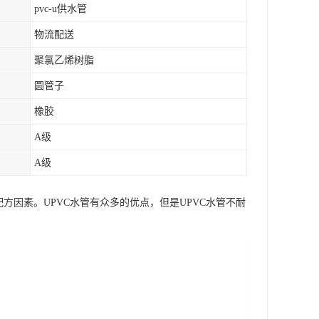
pvc-u供水管
物流配送
聚氯乙烯树脂
圆管子
橡胶
A级
A级
方因素。UPVC水管有众多的优点，但是UPVC水管不耐