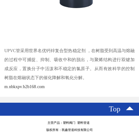
UPVC管采用世界名优钙锌复合型热稳定剂 ，在树脂受到高温与熔融
的过程中可捕捉、抑制、吸收中和的脱出，与聚烯结构进行双键加
成反应，置换分子中活泼和不稳定的氯原子。从而有效科学的控制
树脂在熔融状态下的催化降解和氧化分解。
m.nbkxpv.b2b168.com
Top
主营产品：塑料阀门 塑料管道
版权所有：凯鑫管道科技有限公司