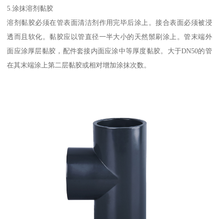
5.涂抹溶剂黏胶
溶剂黏胶必须在管表面清洁剂作用完毕后涂上。接合表面必须被浸
透而且软化。黏胶应以管直径一半大小的天然鬃刷涂上。管末端外
面应涂厚层黏胶，配件套接内面应涂中等厚度黏胶。大于DN50的管
在其末端涂上第二层黏胶或相对增加涂抹次数。