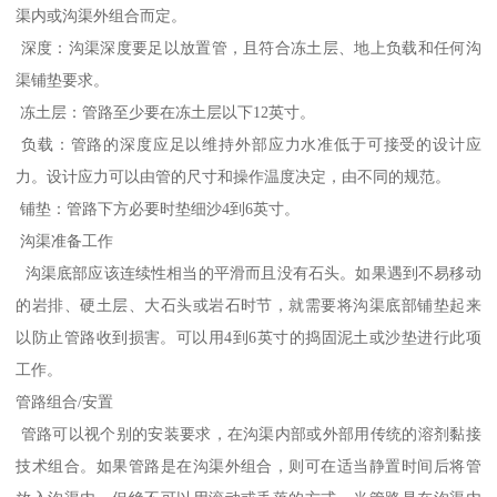
渠内或沟渠外组合而定。
深度：沟渠深度要足以放置管，且符合冻土层、地上负载和任何沟
渠铺垫要求。
冻土层：管路至少要在冻土层以下12英寸。
负载：管路的深度应足以维持外部应力水准低于可接受的设计应
力。设计应力可以由管的尺寸和操作温度决定，由不同的规范。
铺垫：管路下方必要时垫细沙4到6英寸。
沟渠准备工作
沟渠底部应该连续性相当的平滑而且没有石头。如果遇到不易移动
的岩排、硬土层、大石头或岩石时节，就需要将沟渠底部铺垫起来
以防止管路收到损害。可以用4到6英寸的捣固泥土或沙垫进行此项
工作。
管路组合/安置
管路可以视个别的安装要求，在沟渠内部或外部用传统的溶剂黏接
技术组合。如果管路是在沟渠外组合，则可在适当静置时间后将管