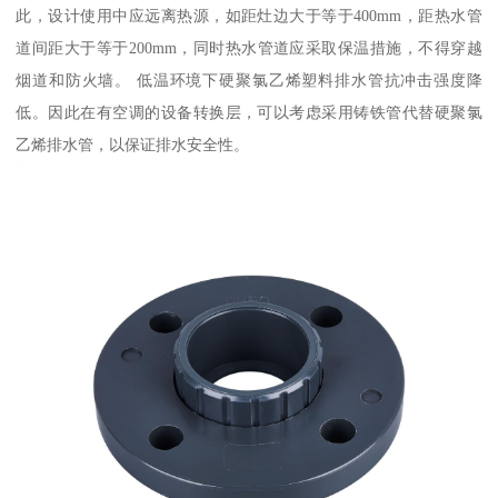
此，设计使用中应远离热源，如距灶边大于等于400mm，距热水管
道间距大于等于200mm，同时热水管道应采取保温措施，不得穿越
烟道和防火墙。 低温环境下硬聚氯乙烯塑料排水管抗冲击强度降
低。因此在有空调的设备转换层，可以考虑采用铸铁管代替硬聚氯
乙烯排水管，以保证排水安全性。