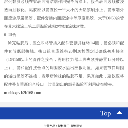
溶剂黏胶必须在管表面清洁剂作用完毕后涂上。接合表面必须被浸
透而且软化。黏胶应以管直径一半大小的天然鬃刷涂上。管末端外
面应涂厚层黏胶，配件套接内面应涂中等厚度黏胶。大于DN50的管
在其末端涂上第二层黏胶或相对增加涂抹次数。
6 .组合
涂完黏胶后，应立即将管插入配件套接并旋转1/4圈，管必须和配
件套节底部接触。接口组合应维持20到30秒固定以确保初步接合
（DN150以上的管件之接合，需用拉力器工具夹紧并静置15分钟以
上）。管和配件接合点的周围胶水溢出应很明显。如果套节口周围
的溢出黏胶不连接，表示所涂抹的黏胶不足。果真如此，建议应将
配件丢弃重新组合接口，过量溢出的部分黏胶可利用破布擦去。
m.nbkxpv.b2b168.com
Top
主营产品：塑料阀门 塑料管道