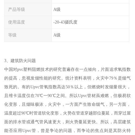
产品等级
A级
使用温度
-20-43摄氏度
等级
A级
3、建筑防火问题
中国对pvc塑料阻燃技术的研究普遍存在一点倾向，片面追求氧指数
的提高，忽视发烟性能的研究。统计资料表明，火灾中79％是烟气
致死的。有的Upvc管氧指数高达50％以上，但燃烧时发烟量很大，
且维卡温度仅在70℃一90℃之间。所以Upvc管材虽难燃，但极易软
化变形，且烟味极浓，火灾中，一方面产生致命烟气，另一方面，
温度超过90℃时管道软化变形，火势在管道穿越部位蔓延，而穿过屋
面的排水管或通气管风速更大，则火势蔓延更快。所以，高层建筑
能否应用Upvc管，曾是争论的问题，而争论的焦点则是其防火特