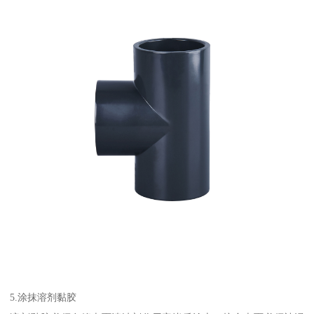
5.涂抹溶剂黏胶