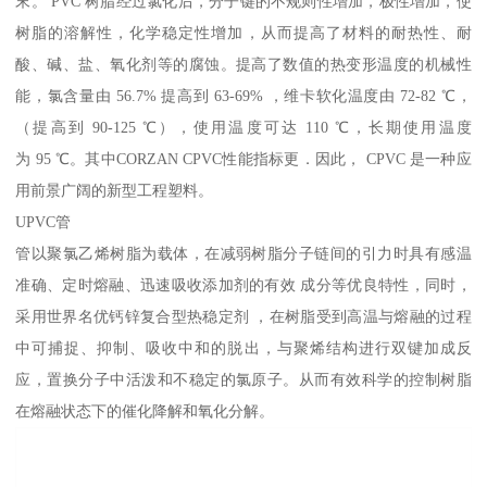
末。 PVC 树脂经过氯化后，分子键的不规则性增加，极性增加，使
树脂的溶解性，化学稳定性增加，从而提高了材料的耐热性、耐
酸、碱、盐、氧化剂等的腐蚀。提高了数值的热变形温度的机械性
能，氯含量由 56.7% 提高到 63-69% ，维卡软化温度由 72-82 ℃，
（提高到 90-125 ℃），使用温度可达 110 ℃，长期使用温度
为 95 ℃。其中CORZAN CPVC性能指标更．因此， CPVC 是一种应
用前景广阔的新型工程塑料。
UPVC管
管以聚氯乙烯树脂为载体，在减弱树脂分子链间的引力时具有感温
准确、定时熔融、迅速吸收添加剂的有效 成分等优良特性，同时，
采用世界名优钙锌复合型热稳定剂 ，在树脂受到高温与熔融的过程
中可捕捉、抑制、吸收中和的脱出，与聚烯结构进行双键加成反
应，置换分子中活泼和不稳定的氯原子。从而有效科学的控制树脂
在熔融状态下的催化降解和氧化分解。