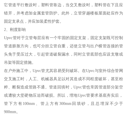
它管道平行敷设时，塑料管靠边，当交叉敷设时，塑料管在下且应
错开，并考虑加金属套管防护。此外，立管穿越楼板屋面处应作为
固定支承点，并应加装柔性护套。
2、刚度影响
Upvc管对于立管每层应有一个牢固的固定支架，固定支架既可控制
管道膨胀方向，也可分担立管自重，还使立管与出户横管连接的管
头免于受压过大，引起管道破裂漏水，同时立管底部也应设支墩或
吊架等固定措施。
在户外施工中，Upvc管尤其容易受到破坏。在Upvc与室外综合管网
交叉施工时，人工、机械器具足以对其造成不同程度破坏，甚至粉
粹、断裂造成管路不通。管道回填时，Upvc管也常因管道部分架空
或遭较大坚硬物压迫而破损。所以，埋地Upvc管要求基底夯实后，
管下方有100mm、管上方有300mm回填砂，且总埋深不少于
900mm。