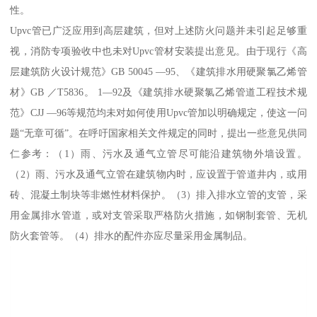
性。
Upvc管已广泛应用到高层建筑，但对上述防火问题并未引起足够重
视，消防专项验收中也未对Upvc管材安装提出意见。由于现行《高
层建筑防火设计规范》GB 50045 —95、《建筑排水用硬聚氯乙烯管
材》GB ／T5836。 1—92及《建筑排水硬聚氯乙烯管道工程技术规
范》CJJ —96等规范均未对如何使用Upvc管加以明确规定，使这一问
题“无章可循”。在呼吁国家相关文件规定的同时，提出一些意见供同
仁参考：（1）雨、污水及通气立管尽可能沿建筑物外墙设置。
（2）雨、污水及通气立管在建筑物内时，应设置于管道井内，或用
砖、混凝土制块等非燃性材料保护。（3）排入排水立管的支管，采
用金属排水管道，或对支管采取严格防火措施，如钢制套管、无机
防火套管等。（4）排水的配件亦应尽量采用金属制品。