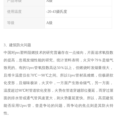
产品等级
A级
使用温度
-20-43摄氏度
等级
A级
3、建筑防火问题
中国对pvc塑料阻燃技术的研究普遍存在一点倾向，片面追求氧指数
的提高，忽视发烟性能的研究。统计资料表明，火灾中79％是烟气
致死的。有的Upvc管氧指数高达50％以上，但燃烧时发烟量很大，
且维卡温度仅在70℃一90℃之间。所以Upvc管材虽难燃，但极易软
化变形，且烟味极浓，火灾中，一方面产生致命烟气，另一方面，
温度超过90℃时管道软化变形，火势在管道穿越部位蔓延，而穿过屋
面的排水管或通气管风速更大，则火势蔓延更快。所以，高层建筑
能否应用Upvc管，曾是争论的问题，而争论的焦点则是其防火特
性。