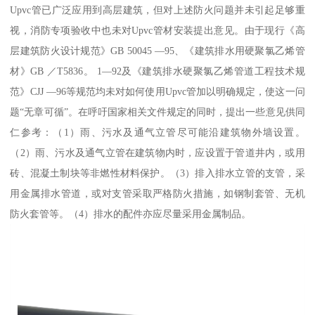
Upvc管已广泛应用到高层建筑，但对上述防火问题并未引起足够重
视，消防专项验收中也未对Upvc管材安装提出意见。由于现行《高
层建筑防火设计规范》GB 50045 —95、《建筑排水用硬聚氯乙烯管
材》GB ／T5836。 1—92及《建筑排水硬聚氯乙烯管道工程技术规
范》CJJ —96等规范均未对如何使用Upvc管加以明确规定，使这一问
题“无章可循”。在呼吁国家相关文件规定的同时，提出一些意见供同
仁参考：（1）雨、污水及通气立管尽可能沿建筑物外墙设置。
（2）雨、污水及通气立管在建筑物内时，应设置于管道井内，或用
砖、混凝土制块等非燃性材料保护。（3）排入排水立管的支管，采
用金属排水管道，或对支管采取严格防火措施，如钢制套管、无机
防火套管等。（4）排水的配件亦应尽量采用金属制品。