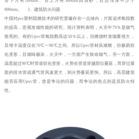
管下方有100mm、管上方有300mm回填砂，且总埋深不少于
900mm。 3、建筑防火问题
中国对pvc塑料阻燃技术的研究普遍存在一点倾向，片面追求氧指数
的提高，忽视发烟性能的研究。统计资料表明，火灾中79％是烟气
致死的。有的Upvc管氧指数高达50％以上，但燃烧时发烟量很大，
且维卡温度仅在70℃一90℃之间。所以Upvc管材虽难燃，但极易软
化变形，且烟味极浓，火灾中，一方面产生致命烟气，另一方面，
温度超过90℃时管道软化变形，火势在管道穿越部位蔓延，而穿过屋
面的排水管或通气管风速更大，则火势蔓延更快。所以，高层建筑
能否应用Upvc管，曾是争论的问题，而争论的焦点则是其防火特
性。