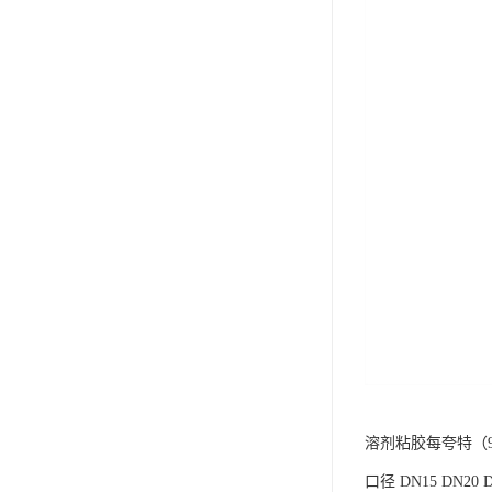
溶剂粘胶每夸特（9
口径 DN15 DN20 DN