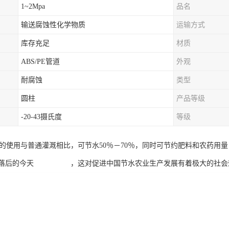
1~2Mpa
品名
输送腐蚀性化学物质
运输方式
库存充足
材质
ABS/PE管道
外观
耐腐蚀
类型
圆柱
产品等级
-20-43摄氏度
等级
统的使用与普通灌溉相比，可节水50％－70％，同时可节约肥料和农药用
式落后的今天 ，这对促进中国节水农业生产发展有着极大的社会效