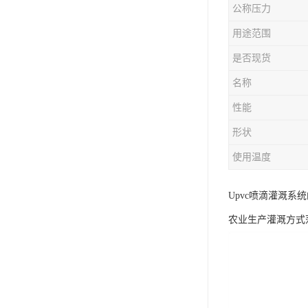
公称压力
用途范围
是否现货
名称
性能
形状
使用温度
Upvc喷滴灌溉系
农业生产灌溉方