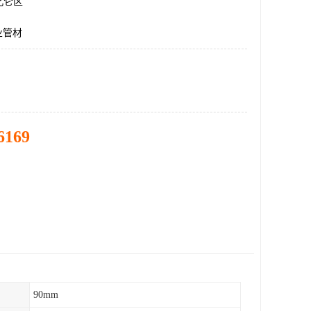
北仑区
业管材
6169
90mm