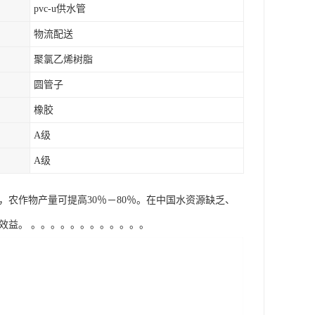
pvc-u供水管
物流配送
聚氯乙烯树脂
圆管子
橡胶
A级
A级
量，农作物产量可提高30％－80％。在中国水资源缺乏、
益。 。。。。。。。。。。。。