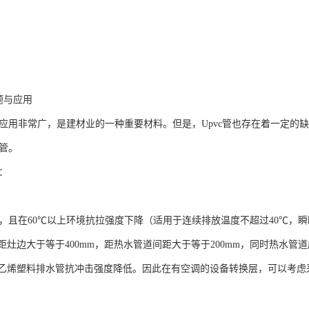
题与应用
领域应用非常广，是建材业的一种重要材料。但是，Upvc管也存在着一定
c管。
题：
能差，且在60℃以上环境抗拉强度下降（适用于连续排放温度不超过40℃，
距灶边大于等于400mm，距热水管道间距大于等于200mm，同时热水
乙烯塑料排水管抗冲击强度降低。因此在有空调的设备转换层，可以考虑