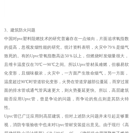
3、建筑防火问题
中国对pvc塑料阻燃技术的研究普遍存在一点倾向，片面追求氧指数
的提高，忽视发烟性能的研究。统计资料表明，火灾中79％是烟气
致死的。有的Upvc管氧指数高达50％以上，但燃烧时发烟量很大，
且维卡温度仅在70℃一90℃之间。所以Upvc管材虽难燃，但极易软
化变形，且烟味极浓，火灾中，一方面产生致命烟气，另一方面，
温度超过90℃时管道软化变形，火势在管道穿越部位蔓延，而穿过屋
面的排水管或通气管风速更大，则火势蔓延更快。所以，高层建筑
能否应用Upvc管，曾是争论的问题，而争论的焦点则是其防火特
性。
Upvc管已广泛应用到高层建筑，但对上述防火问题并未引起足够重
视，消防专项验收中也未对Upvc管材安装提出意见。由于现行《高