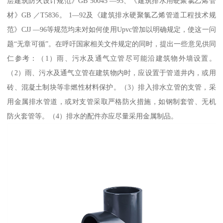
层建筑防火设计规范》GB 50045 —95、《建筑排水用硬聚氯乙烯管
材》GB ／T5836。 1—92及《建筑排水硬聚氯乙烯管道工程技术规
范》CJJ —96等规范均未对如何使用Upvc管加以明确规定，使这一问
题“无章可循”。在呼吁国家相关文件规定的同时，提出一些意见供同
仁参考：（1）雨、污水及通气立管尽可能沿建筑物外墙设置。
（2）雨、污水及通气立管在建筑物内时，应设置于管道井内，或用
砖、混凝土制块等非燃性材料保护。（3）排入排水立管的支管，采
用金属排水管道，或对支管采取严格防火措施，如钢制套管、无机
防火套管等。（4）排水的配件亦应尽量采用金属制品。