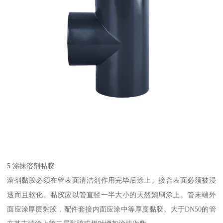
5.涂抹溶剂黏胶
溶剂黏胶必须在管表面清洁剂作用完毕后涂上。接合表面必须被浸
透而且软化。黏胶应以管直径一半大小的天然鬃刷涂上。管末端外
面应涂厚层黏胶，配件套接内面应涂中等厚度黏胶。大于DN50的管