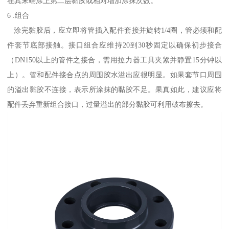
在其末端涂上第二层黏胶或相对增加涂抹次数。
6 .组合
涂完黏胶后，应立即将管插入配件套接并旋转1/4圈，管必须和配
件套节底部接触。接口组合应维持20到30秒固定以确保初步接合
（DN150以上的管件之接合，需用拉力器工具夹紧并静置15分钟以
上）。管和配件接合点的周围胶水溢出应很明显。如果套节口周围
的溢出黏胶不连接，表示所涂抹的黏胶不足。果真如此，建议应将
配件丢弃重新组合接口，过量溢出的部分黏胶可利用破布擦去。