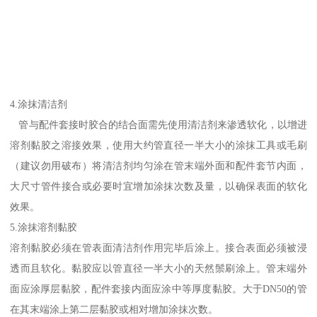
4.涂抹清洁剂
管与配件套接时胶合的结合面需先使用清洁剂来渗透软化，以增进
溶剂黏胶之溶接效果，使用大约管直径一半大小的涂抹工具或毛刷
（建议勿用破布）将清洁剂均匀涂在管末端外面和配件套节内面，
大尺寸管件接合或必要时宜增加涂抹次数及量，以确保表面的软化
效果。
5.涂抹溶剂黏胶
溶剂黏胶必须在管表面清洁剂作用完毕后涂上。接合表面必须被浸
透而且软化。黏胶应以管直径一半大小的天然鬃刷涂上。管末端外
面应涂厚层黏胶，配件套接内面应涂中等厚度黏胶。大于DN50的管
在其末端涂上第二层黏胶或相对增加涂抹次数。