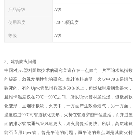
产品等级
A级
使用温度
-20-43摄氏度
等级
A级
3、建筑防火问题
中国对pvc塑料阻燃技术的研究普遍存在一点倾向，片面追求氧指数
的提高，忽视发烟性能的研究。统计资料表明，火灾中79％是烟气
致死的。有的Upvc管氧指数高达50％以上，但燃烧时发烟量很大，
且维卡温度仅在70℃一90℃之间。所以Upvc管材虽难燃，但极易软
化变形，且烟味极浓，火灾中，一方面产生致命烟气，另一方面，
温度超过90℃时管道软化变形，火势在管道穿越部位蔓延，而穿过屋
面的排水管或通气管风速更大，则火势蔓延更快。所以，高层建筑
能否应用Upvc管，曾是争论的问题，而争论的焦点则是其防火特