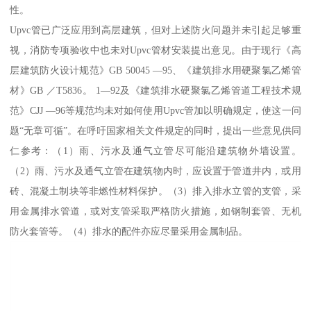
性。
Upvc管已广泛应用到高层建筑，但对上述防火问题并未引起足够重
视，消防专项验收中也未对Upvc管材安装提出意见。由于现行《高
层建筑防火设计规范》GB 50045 —95、《建筑排水用硬聚氯乙烯管
材》GB ／T5836。 1—92及《建筑排水硬聚氯乙烯管道工程技术规
范》CJJ —96等规范均未对如何使用Upvc管加以明确规定，使这一问
题“无章可循”。在呼吁国家相关文件规定的同时，提出一些意见供同
仁参考：（1）雨、污水及通气立管尽可能沿建筑物外墙设置。
（2）雨、污水及通气立管在建筑物内时，应设置于管道井内，或用
砖、混凝土制块等非燃性材料保护。（3）排入排水立管的支管，采
用金属排水管道，或对支管采取严格防火措施，如钢制套管、无机
防火套管等。（4）排水的配件亦应尽量采用金属制品。