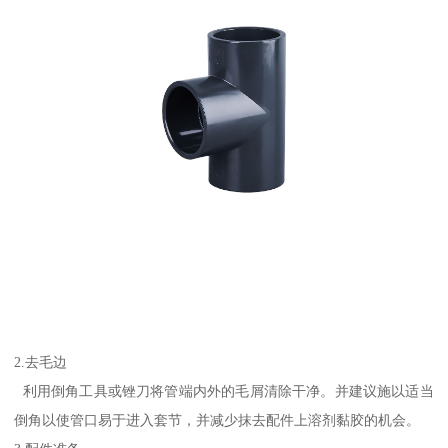
2.去毛边
利用倒角工具或锉刀将管端内外的毛屑清除干净。并建议施以适当
倒角以使管口易于进入套节，并减少抹去配件上溶剂黏胶的机会。