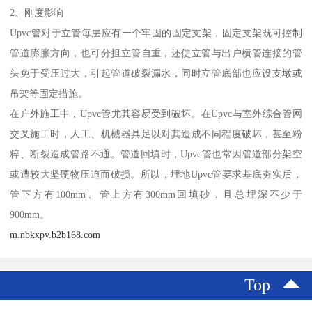
2、刚度影响
Upvc管对于立管每层应有一个牢固的固定支架，固定支架既可控制
管道膨胀方向，也可分担立管自重，还使立管与出户横管连接的管
头免于受压过大，引起管道破裂漏水，同时立管底部也应设支墩或
吊架等固定措施。
在户外施工中，Upvc管尤其容易受到破坏。在Upvc与室外综合管网
交叉施工时，人工、机械器具足以对其造成不同程度破坏，甚至粉
粹、断裂造成管路不通。管道回填时，Upvc管也常因管道部分架空
或遭较大坚硬物压迫而破损。所以，埋地Upvc管要求基底夯实后，
管下方有100mm、管上方有300mm回填砂，且总埋深不少于
900mm。
m.nbkxpv.b2b168.com
Top