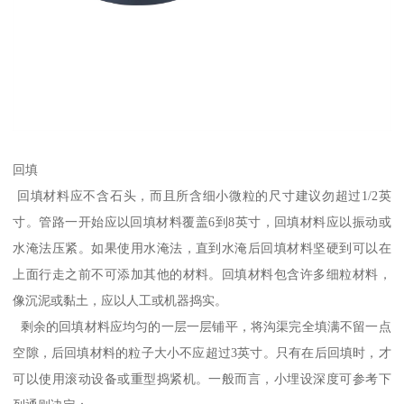
回填
回填材料应不含石头，而且所含细小微粒的尺寸建议勿超过1/2英
寸。管路一开始应以回填材料覆盖6到8英寸，回填材料应以振动或
水淹法压紧。如果使用水淹法，直到水淹后回填材料坚硬到可以在
上面行走之前不可添加其他的材料。回填材料包含许多细粒材料，
像沉泥或黏土，应以人工或机器捣实。
剩余的回填材料应均匀的一层一层铺平，将沟渠完全填满不留一点
空隙，后回填材料的粒子大小不应超过3英寸。只有在后回填时，才
可以使用滚动设备或重型捣紧机。一般而言，小埋设深度可参考下