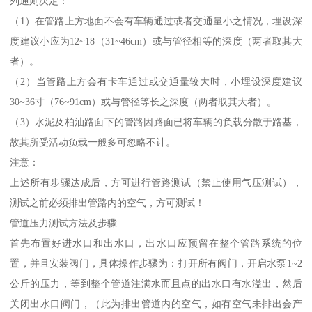
列通则决定：
（1）在管路上方地面不会有车辆通过或者交通量小之情况，埋设深
度建议小应为12~18（31~46cm）或与管径相等的深度（两者取其大
者）。
（2）当管路上方会有卡车通过或交通量较大时，小埋设深度建议
30~36寸（76~91cm）或与管径等长之深度（两者取其大者）。
（3）水泥及柏油路面下的管路因路面已将车辆的负载分散于路基，
故其所受活动负载一般多可忽略不计。
注意：
上述所有步骤达成后，方可进行管路测试（禁止使用气压测试），
测试之前必须排出管路内的空气，方可测试！
管道压力测试方法及步骤
首先布置好进水口和出水口，出水口应预留在整个管路系统的位
置，并且安装阀门，具体操作步骤为：打开所有阀门，开启水泵1~2
公斤的压力，等到整个管道注满水而且点的出水口有水溢出，然后
关闭出水口阀门，（此为排出管道内的空气，如有空气未排出会产