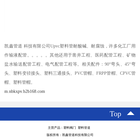
凯鑫管道 科技有限公司Upvc塑料管耐酸碱、耐腐蚀，许多化工厂用
作输液配管。。。。。其他还用于凿井工程、医药配管工程、矿物
盐水输送配管工程、电气配管工程等。相关配件：90°弯头、45°弯
头、塑料变径接头、塑料三通接头、PVC管帽、FRPP管帽、CPVC管
帽、塑料管帽。
m.nbkxpv.b2b168.com
Top
主营产品：塑料阀门 塑料管道
版权所有：凯鑫管道科技有限公司