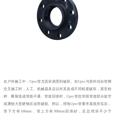
在户外施工中，Upvc管尤其容易受到破坏。在Upvc与室外综合管网
交叉施工时，人工、机械器具足以对其造成不同程度破坏，甚至粉
粹、断裂造成管路不通。管道回填时，Upvc管也常因管道部分架空
或遭较大坚硬物压迫而破损。所以，埋地Upvc管要求基底夯实后，
管下方有100mm、管上方有300mm回填砂，且总埋深不少于