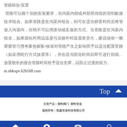
管路组合/安置
管路可以视个别的安装要求，在沟渠内部或外部用传统的溶剂黏接
技术组合。如果管路是在沟渠外组合，则可在适当静置时间后将管
放入沟渠内，但绝不可以用滚动或丢落的方式。当管路是在沟渠内
组合，如果固化时周边温度与后操作时温度差异大，建议须依一般
塑胶管习惯考量热膨胀/收缩对管路产生之影响而予以适当配置管路
（如采用蛇行方式放置等），并在适当固化时间后即可进行回填。
放置较长的接合管路时应给予适当支撑，以防止过度的应力。
m.nbkxpv.b2b168.com
Top
主营产品：塑料阀门 塑料管道
版权所有：凯鑫管道科技有限公司