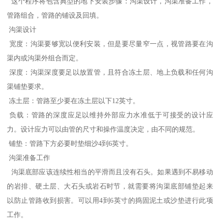
这个程序将包含典型的地下安装步骤：沟渠设计，沟渠准备工作，
管路组合，管路的铺设及回填。
沟渠设计
宽度：沟渠要够宽以便利安装，但是要尽量窄一点，视管路要在沟
渠内或沟渠外组合而定。
深度：沟渠深度要足以放置管，且符合冻土层、地上负载和任何沟
渠铺垫要求。
冻土层：管路至少要在冻土层以下12英寸。
负载：管路的深度应足以维持外部应力水准低于可接受的设计应
力。设计应力可以由管的尺寸和操作温度决定，由不同的规范。
铺垫：管路下方必要时垫细沙4到6英寸。
沟渠准备工作
沟渠底部应该连续性相当的平滑而且没有石头。如果遇到不易移动
的岩排、硬土层、大石头或岩石时节，就需要将沟渠底部铺垫起来
以防止管路收到损害。可以用4到6英寸的捣固泥土或沙垫进行此项
工作。