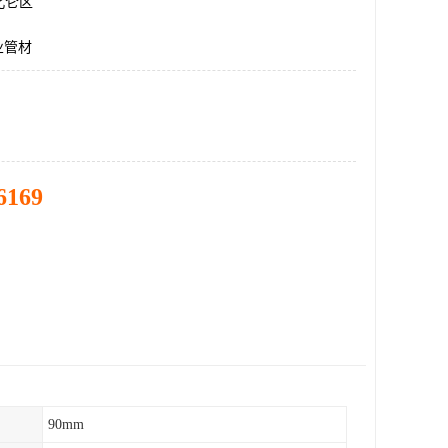
北仑区
业管材
6169
90mm