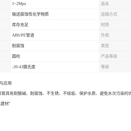
1~2Mpa
品名
输送腐蚀性化学物质
运输方式
库存充足
材质
ABS/PE管道
外观
耐腐蚀
类型
圆柱
产品等级
-20-43摄氏度
等级
题与应用
塑料管具有耐酸碱、耐腐蚀、不生锈、不结垢、保护水质、避免水次污染的
建材”