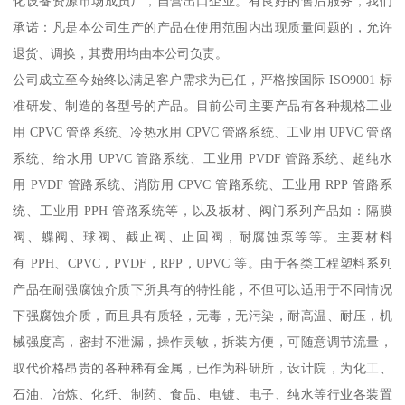
化设备资源市场成员厂，自营出口企业。有良好的售后服务，我们
承诺：凡是本公司生产的产品在使用范围内出现质量问题的，允许
退货、调换，其费用均由本公司负责。
公司成立至今始终以满足客户需求为已任，严格按国际 ISO9001 标
准研发、制造的各型号的产品。目前公司主要产品有各种规格工业
用 CPVC 管路系统、冷热水用 CPVC 管路系统、工业用 UPVC 管路
系统、给水用 UPVC 管路系统、工业用 PVDF 管路系统、超纯水
用 PVDF 管路系统、消防用 CPVC 管路系统、工业用 RPP 管路系
统、工业用 PPH 管路系统等，以及板材、阀门系列产品如：隔膜
阀、蝶阀、球阀、截止阀、止回阀，耐腐蚀泵等等。主要材料
有 PPH、CPVC，PVDF，RPP，UPVC 等。由于各类工程塑料系列
产品在耐强腐蚀介质下所具有的特性能，不但可以适用于不同情况
下强腐蚀介质，而且具有质轻，无毒，无污染，耐高温、耐压，机
械强度高，密封不泄漏，操作灵敏，拆装方便，可随意调节流量，
取代价格昂贵的各种稀有金属，已作为科研所，设计院，为化工、
石油、冶炼、化纤、制药、食品、电镀、电子、纯水等行业各装置