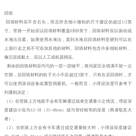
回填
回填材料应不含石头，而且所含细小微粒的尺寸建议勿超过1/2英
寸。管路一开始应以回填材料覆盖6到8英寸，回填材料应以振动或
水淹法压紧。如果使用水淹法，直到水淹后回填材料坚硬到可以在
上面行走之前不可添加其他的材料。回填材料包含许多细粒材料，
像沉泥或黏土，应以人工或机器捣实。
剩余的回填材料应均匀的一层一层铺平，将沟渠完全填满不留一点
空隙，后回填材料的粒子大小不应超过3英寸。只有在后回填时，才
可以使用滚动设备或重型捣紧机。一般而言，小埋设深度可参考下
列通则决定：
（1）在管路上方地面不会有车辆通过或者交通量小之情况，埋设深
度建议小应为12~18（31~46cm）或与管径相等的深度（两者取其大
者）。
（2）当管路上方会有卡车通过或交通量较大时，小埋设深度建议