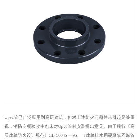
Upvc管已广泛应用到高层建筑，但对上述防火问题并未引起足够重
视，消防专项验收中也未对Upvc管材安装提出意见。由于现行《高
层建筑防火设计规范》GB 50045 —95、《建筑排水用硬聚氯乙烯管