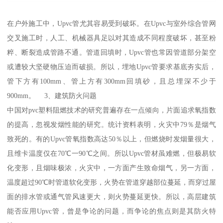
在户外施工中，Upvc管尤其容易受到破坏。在Upvc与室外综合管网
交叉施工时，人工、机械器具足以对其造成不同程度破坏，甚至粉
粹、断裂造成管路不通。管道回填时，Upvc管也常因管道部分架空
或遭较大坚硬物压迫而破损。所以，埋地Upvc管要求基底夯实后，
管下方有100mm、管上方有300mm回填砂，且总埋深不少于
900mm。 3、建筑防火问题
中国对pvc塑料阻燃技术的研究普遍存在一点倾向，片面追求氧指数
的提高，忽视发烟性能的研究。统计资料表明，火灾中79％是烟气
致死的。有的Upvc管氧指数高达50％以上，但燃烧时发烟量很大，
且维卡温度仅在70℃一90℃之间。所以Upvc管材虽难燃，但极易软
化变形，且烟味极浓，火灾中，一方面产生致命烟气，另一方面，
温度超过90℃时管道软化变形，火势在管道穿越部位蔓延，而穿过屋
面的排水管或通气管风速更大，则火势蔓延更快。所以，高层建筑
能否应用Upvc管，曾是争论的问题，而争论的焦点则是其防火特