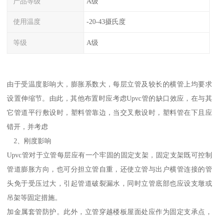
产品等级
A级
使用温度
-20-43摄氏度
等级
A级
由于受温度影响大，膨胀系数大，每层立管及较长的横管上均要求
设置伸缩节。由此，其他布置时应考虑Upvc管的缺口效应，在与其
它管道平行敷设时，塑料管靠边，当交叉敷设时，塑料管在下且应
错开，并考虑
2、刚度影响
Upvc管对于立管每层应有一个牢固的固定支架，固定支架既可控制
管道膨胀方向，也可分担立管自重，还使立管与出户横管连接的管
头免于受压过大，引起管道破裂漏水，同时立管底部也应设支墩或
吊架等固定措施。
加金属套管防护。此外，立管穿越楼板屋面处应作为固定支承点，