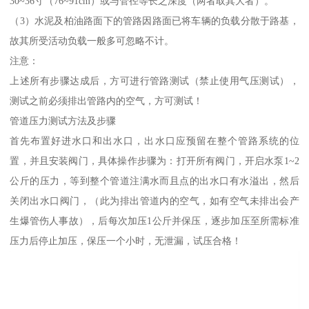
30~36寸（76~91cm）或与管径等长之深度（两者取其大者）。
（3）水泥及柏油路面下的管路因路面已将车辆的负载分散于路基，
故其所受活动负载一般多可忽略不计。
注意：
上述所有步骤达成后，方可进行管路测试（禁止使用气压测试），
测试之前必须排出管路内的空气，方可测试！
管道压力测试方法及步骤
首先布置好进水口和出水口，出水口应预留在整个管路系统的位
置，并且安装阀门，具体操作步骤为：打开所有阀门，开启水泵1~2
公斤的压力，等到整个管道注满水而且点的出水口有水溢出，然后
关闭出水口阀门，（此为排出管道内的空气，如有空气未排出会产
生爆管伤人事故），后每次加压1公斤并保压，逐步加压至所需标准
压力后停止加压，保压一个小时，无泄漏，试压合格！