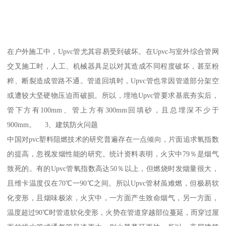
在户外施工中，Upvc管尤其容易受到破坏。在Upvc与室外综合管网
交叉施工时，人工、机械器具足以对其造成不同程度破坏，甚至粉
粹、断裂造成管路不通。管道回填时，Upvc管也常因管道部分架空
或遭较大坚硬物压迫而破损。所以，埋地Upvc管要求基底夯实后，
管下方有100mm、管上方有300mm回填砂，且总埋深不少于
900mm。 3、建筑防火问题
中国对pvc塑料阻燃技术的研究普遍存在一点倾向，片面追求氧指数
的提高，忽视发烟性能的研究。统计资料表明，火灾中79％是烟气
致死的。有的Upvc管氧指数高达50％以上，但燃烧时发烟量很大，
且维卡温度仅在70℃一90℃之间。所以Upvc管材虽难燃，但极易软
化变形，且烟味极浓，火灾中，一方面产生致命烟气，另一方面，
温度超过90℃时管道软化变形，火势在管道穿越部位蔓延，而穿过屋