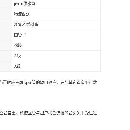
pvc-u供水管
物流配送
聚氯乙烯树脂
圆管子
橡胶
A级
A级
置时应考虑Upvc管的缺口效应，在与其它管道平行敷
担立管自重，还使立管与出户横管连接的管头免于受压过