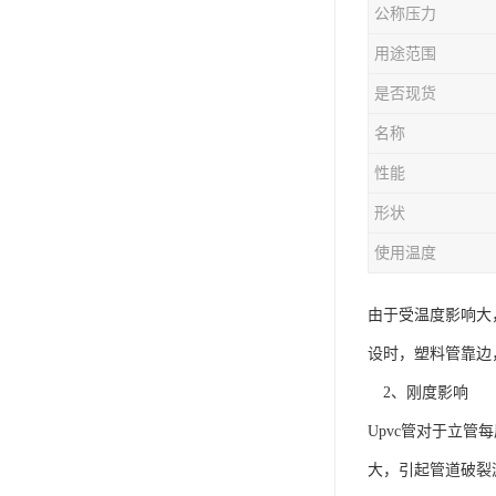
公称压力
用途范围
是否现货
名称
性能
形状
使用温度
由于受温度影响大
设时，塑料管靠边
2、刚度影响
Upvc管对于立
大，引起管道破裂