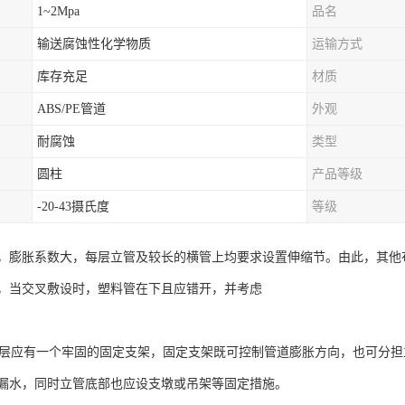
1~2Mpa
品名
输送腐蚀性化学物质
运输方式
库存充足
材质
ABS/PE管道
外观
耐腐蚀
类型
圆柱
产品等级
-20-43摄氏度
等级
，膨胀系数大，每层立管及较长的横管上均要求设置伸缩节。由此，其他布
，当交叉敷设时，塑料管在下且应错开，并考虑
管每层应有一个牢固的固定支架，固定支架既可控制管道膨胀方向，也可分
漏水，同时立管底部也应设支墩或吊架等固定措施。