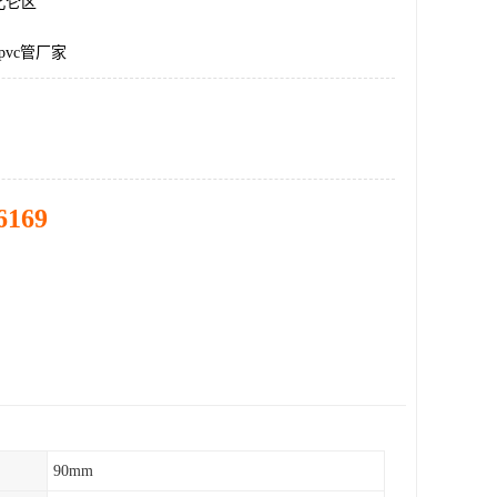
北仑区
pvc管厂家
6169
90mm