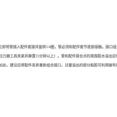
即将管插入配件套接并旋转1/4圈，管必须和配件套节底部接触。接口组合应
拉力器工具夹紧并静置15分钟以上）。管和配件接合点的周围胶水溢出
如此，建议应将配件丢弃重新组合接口，过量溢出的部分黏胶可利用破布