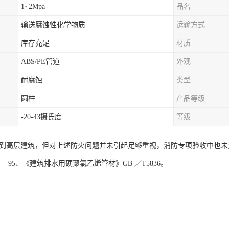
1~2Mpa
品名
输送腐蚀性化学物质
运输方式
库存充足
材质
ABS/PE管道
外观
耐腐蚀
类型
圆柱
产品等级
-20-43摄氏度
等级
应用到高层建筑，但对上述防火问题并未引起足够重视，消防专项验收中也未
45 —95、《建筑排水用硬聚氯乙烯管材》GB ／T5836。