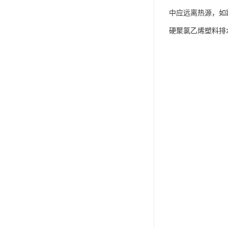
中应远离热源，如
硬聚氯乙烯塑料排