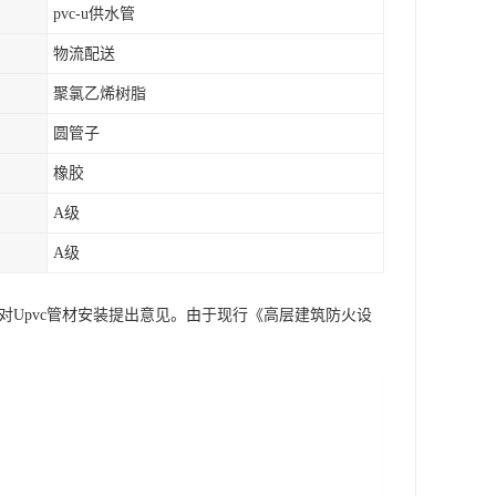
pvc-u供水管
物流配送
聚氯乙烯树脂
圆管子
橡胶
A级
A级
对Upvc管材安装提出意见。由于现行《高层建筑防火设