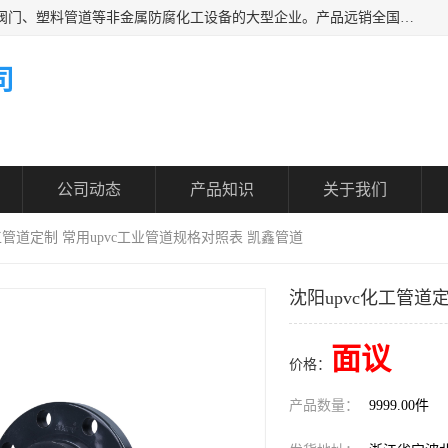
凯鑫管道科技有限公司是一家专业生产PPH、CPVC各类塑料阀门、塑料管道等非金属防腐化工设备的大型企业。产品远销全国三十一个省、市、自治区,广泛应用于化工、石油、氯碱、染料、制药、农药等行业，深受广大用户欢迎，是目前国内生产化工泵、阀门规模较大的生产基地之一。
司
公司动态
产品知识
关于我们
化工管道定制 常用upvc工业管道规格对照表 凯鑫管道
沈阳upvc化工管道
面议
价格：
产品数量：
9999.00件