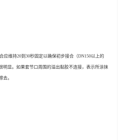
维持20到30秒固定以确保初步接合（DN150以上的
应很明显。如果套节口周围的溢出黏胶不连接，表示所涂抹
擦去。