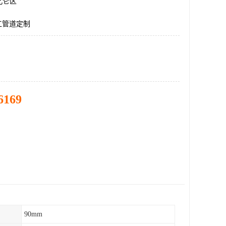
北仑区
化工管道定制
6169
90mm