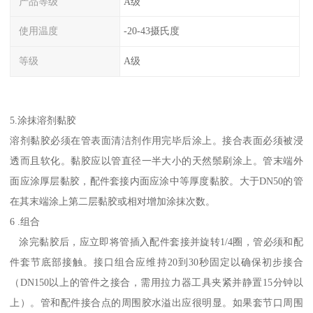
产品等级
A级
使用温度
-20-43摄氏度
等级
A级
5.涂抹溶剂黏胶
溶剂黏胶必须在管表面清洁剂作用完毕后涂上。接合表面必须被浸
透而且软化。黏胶应以管直径一半大小的天然鬃刷涂上。管末端外
面应涂厚层黏胶，配件套接内面应涂中等厚度黏胶。大于DN50的管
在其末端涂上第二层黏胶或相对增加涂抹次数。
6 .组合
涂完黏胶后，应立即将管插入配件套接并旋转1/4圈，管必须和配
件套节底部接触。接口组合应维持20到30秒固定以确保初步接合
（DN150以上的管件之接合，需用拉力器工具夹紧并静置15分钟以
上）。管和配件接合点的周围胶水溢出应很明显。如果套节口周围