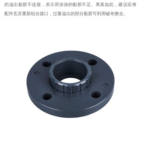
的溢出黏胶不连接，表示所涂抹的黏胶不足。果真如此，建议应将
配件丢弃重新组合接口，过量溢出的部分黏胶可利用破布擦去。