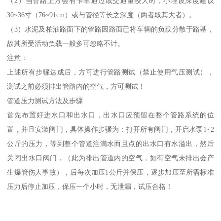
（2）当管路上方会有卡车通过或交通量较大时，小埋设深度建议
30~36寸（76~91cm）或与管径等长之深度（两者取其大者）。
（3）水泥及柏油路面下的管路因路面已将车辆的负载分散于路基，
故其所受活动负载一般多可忽略不计。
注意：
上述所有步骤达成后，方可进行管路测试（禁止使用气压测试），
测试之前必须排出管路内的空气，方可测试！
管道压力测试方法及步骤
首先布置好进水口和出水口，出水口应预留在整个管路系统的位
置，并且安装阀门，具体操作步骤为：打开所有阀门，开启水泵1~2
公斤的压力，等到整个管道注满水而且点的出水口有水溢出，然后
关闭出水口阀门，（此为排出管道内的空气，如有空气未排出会产
生爆管伤人事故），后每次加压1公斤并保压，逐步加压至所需标准
压力后停止加压，保压一个小时，无泄漏，试压合格！