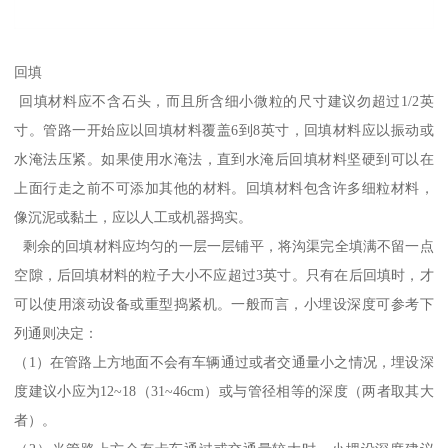
回填
回填材料应不含石头，而且所含细小微粒的尺寸建议勿超过1/2英
寸。管路一开始应以回填材料覆盖6到8英寸，回填材料应以振动或
水淹法压紧。如果使用水淹法，直到水淹后回填材料坚硬到可以在
上面行走之前不可添加其他的材料。回填材料包含许多细粒材料，
像沉泥或黏土，应以人工或机器捣实。
剩余的回填材料应均匀的一层一层铺平，将沟渠完全填满不留一点
空隙，后回填材料的粒子大小不应超过3英寸。只有在后回填时，才
可以使用滚动设备或重型捣紧机。一般而言，小埋设深度可参考下
列通则决定：
（1）在管路上方地面不会有车辆通过或者交通量小之情况，埋设深
度建议小应为12~18（31~46cm）或与管径相等的深度（两者取其大
者）。