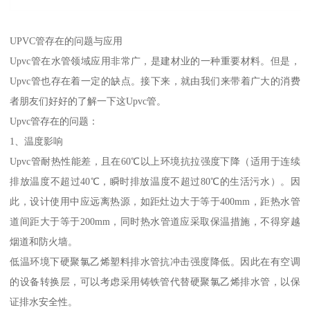
UPVC管存在的问题与应用
Upvc管在水管领域应用非常广，是建材业的一种重要材料。但是，
Upvc管也存在着一定的缺点。接下来，就由我们来带着广大的消费
者朋友们好好的了解一下这Upvc管。
Upvc管存在的问题：
1、温度影响
Upvc管耐热性能差，且在60℃以上环境抗拉强度下降（适用于连续
排放温度不超过40℃，瞬时排放温度不超过80℃的生活污水）。因
此，设计使用中应远离热源，如距灶边大于等于400mm，距热水管
道间距大于等于200mm，同时热水管道应采取保温措施，不得穿越
烟道和防火墙。
低温环境下硬聚氯乙烯塑料排水管抗冲击强度降低。因此在有空调
的设备转换层，可以考虑采用铸铁管代替硬聚氯乙烯排水管，以保
证排水安全性。