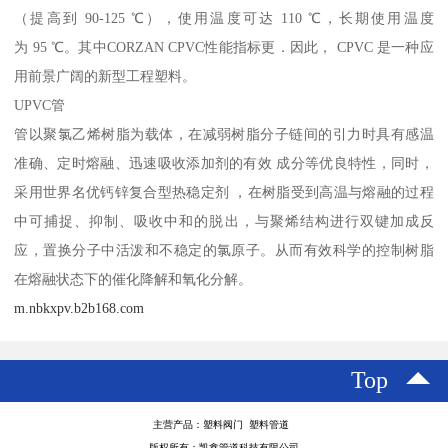
（提高到 90-125 ℃），使用温度可达 110 ℃，长期使用温度
为 95 ℃。其中CORZAN CPVC性能指标更．因此， CPVC 是一种应
用前景广阔的新型工程塑料。
UPVC管
管以聚氯乙烯树脂为载体，在减弱树脂分子链间的引力时具有感温
准确、定时熔融、迅速吸收添加剂的有效 成分等优良特性，同时，
采用世界名优钙锌复合型热稳定剂 ，在树脂受到高温与熔融的过程
中可捕捉、抑制、吸收中和的脱出，与聚烯结构进行双键加成反
应，置换分子中活泼和不稳定的氯原子。从而有效科学的控制树脂
在熔融状态下的催化降解和氧化分解。
m.nbkxpv.b2b168.com
Top
主营产品：塑料阀门 塑料管道
版权所有：凯鑫管道科技有限公司