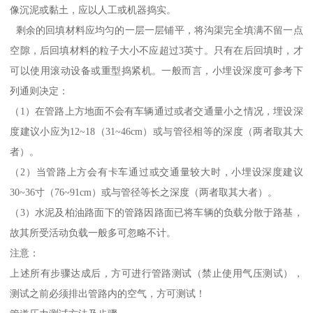
像沉泥或黏土，应以人工或机器捣实。
剩余的回填材料应均匀的一层一层铺平，将沟渠完全填满不留一点
空隙，后回填材料的粒子大小不应超过3英寸。只有在后回填时，才
可以使用滚动设备或重型捣紧机。一般而言，小埋设深度可参考下
列通则决定：
（1）在管路上方地面不会有车辆通过或者交通量小之情况，埋设深
度建议小应为12~18（31~46cm）或与管径相等的深度（两者取其大
者）。
（2）当管路上方会有卡车通过或交通量较大时，小埋设深度建议
30~36寸（76~91cm）或与管径等长之深度（两者取其大者）。
（3）水泥及柏油路面下的管路因路面已将车辆的负载分散于路基，
故其所受活动负载一般多可忽略不计。
注意：
上述所有步骤达成后，方可进行管路测试（禁止使用气压测试），
测试之前必须排出管路内的空气，方可测试！