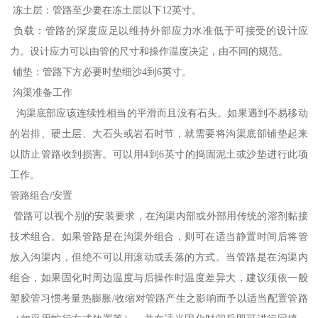
冻土层：管路至少要在冻土层以下12英寸。
负载：管路的深度应足以维持外部应力水准低于可接受的设计应
力。设计应力可以由管的尺寸和操作温度决定，由不同的规范。
铺垫：管路下方必要时垫细沙4到6英寸。
沟渠准备工作
沟渠底部应该连续性相当的平滑而且没有石头。如果遇到不易移动
的岩排、硬土层、大石头或岩石时节，就需要将沟渠底部铺垫起来
以防止管路收到损害。可以用4到6英寸的捣固泥土或沙垫进行此项
工作。
管路组合/安置
管路可以视个别的安装要求，在沟渠内部或外部用传统的溶剂黏接
技术组合。如果管路是在沟渠外组合，则可在适当静置时间后将管
放入沟渠内，但绝不可以用滚动或丢落的方式。当管路是在沟渠内
组合，如果固化时周边温度与后操作时温度差异大，建议须依一般
塑胶管习惯考量热膨胀/收缩对管路产生之影响而予以适当配置管路