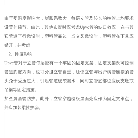
由于受温度影响大，膨胀系数大，每层立管及较长的横管上均要求
设置伸缩节。由此，其他布置时应考虑Upvc管的缺口效应，在与其
它管道平行敷设时，塑料管靠边，当交叉敷设时，塑料管在下且应
错开，并考虑
2、刚度影响
Upvc管对于立管每层应有一个牢固的固定支架，固定支架既可控制
管道膨胀方向，也可分担立管自重，还使立管与出户横管连接的管
头免于受压过大，引起管道破裂漏水，同时立管底部也应设支墩或
吊架等固定措施。
加金属套管防护。此外，立管穿越楼板屋面处应作为固定支承点，
并应加装柔性护套。