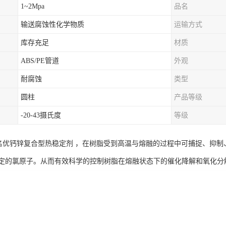
1~2Mpa
品名
输送腐蚀性化学物质
运输方式
库存充足
材质
ABS/PE管道
外观
耐腐蚀
类型
圆柱
产品等级
-20-43摄氏度
等级
界名优钙锌复合型热稳定剂 ，在树脂受到高温与熔融的过程中可捕捉、抑
定的氯原子。从而有效科学的控制树脂在熔融状态下的催化降解和氧化分