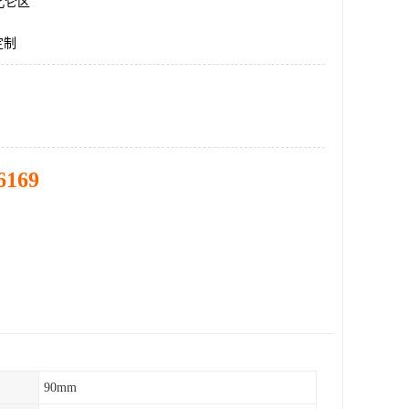
北仑区
定制
6169
90mm