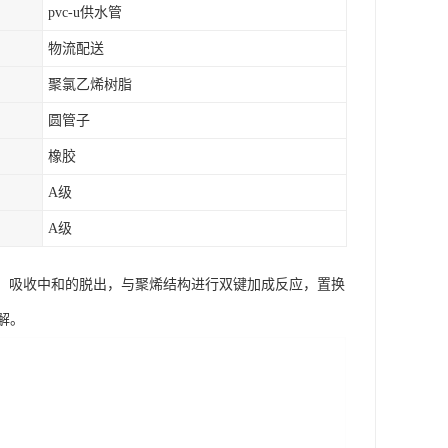
pvc-u供水管
物流配送
聚氯乙烯树脂
圆管子
橡胶
A级
A级
制、吸收中和的脱出，与聚烯结构进行双键加成反应，置换
解。