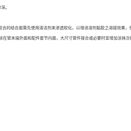
/2深。
合的结合面需先使用清洁剂来渗透软化，以增进溶剂黏胶之溶接效果，
涂在管末端外面和配件套节内面，大尺寸管件接合或必要时宜增加涂抹次