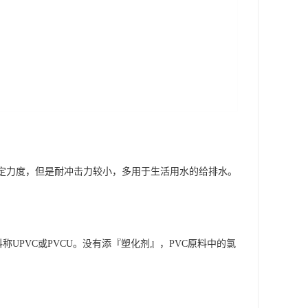
有一定力度，但是耐冲击力较小，多用于生活用水的给排水。
VC原料称UPVC或PVCU。没有添『塑化剂』，PVC原料中的氯