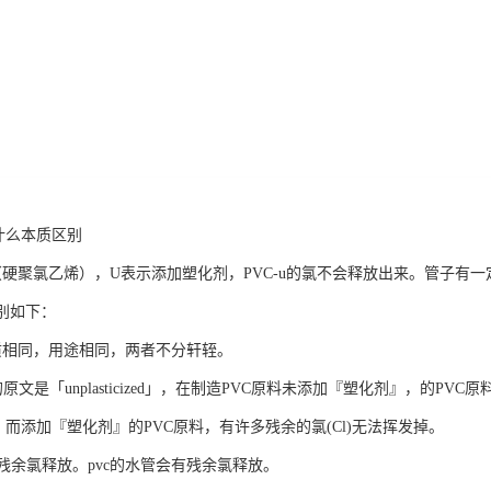
有什么本质区别
VC（硬聚氯乙烯），U表示添加塑化剂，PVC-u的氯不会释放出来。管子
区别如下：
c的材质相同，用途相同，两者不分轩轾。
，它的原文是「unplasticized」，在制造PVC原料未添加『塑化剂』，的P
掉，而添加『塑化剂』的PVC原料，有许多残余的氯(Cl)无法挥发掉。
没有残余氯释放。pvc的水管会有残余氯释放。