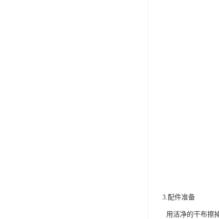
3.配件准备
用洁净的干布擦掉管