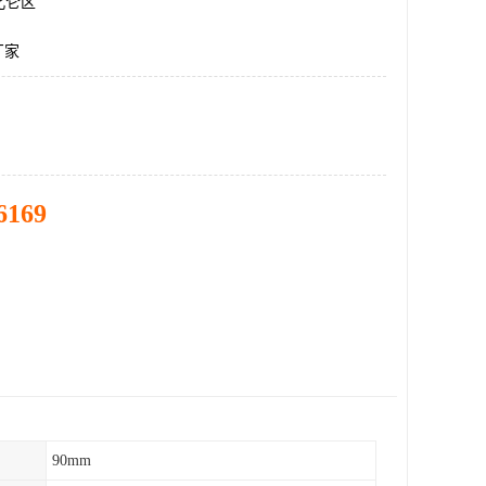
北仑区
厂家
6169
90mm