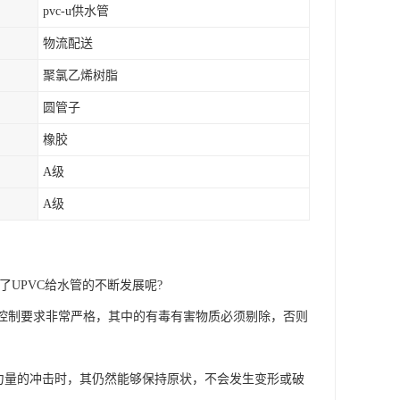
pvc-u供水管
物流配送
聚氯乙烯树脂
圆管子
橡胶
A级
A级
UPVC给水管的不断发展呢?
料控制要求非常严格，其中的有毒有害物质必须剔除，否则
力量的冲击时，其仍然能够保持原状，不会发生变形或破