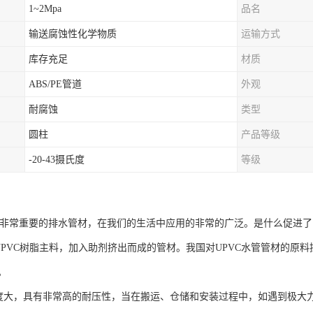
1~2Mpa
品名
输送腐蚀性化学物质
运输方式
库存充足
材质
ABS/PE管道
外观
耐腐蚀
类型
圆柱
产品等级
-20-43摄氏度
等级
种非常重要的排水管材，在我们的生活中应用的非常的广泛。是什么促进了了
UPVC树脂主料，加入助剂挤出而成的管材。我国对UPVC水管管材的原
。
度大，具有非常高的耐压性，当在搬运、仓储和安装过程中，如遇到极大