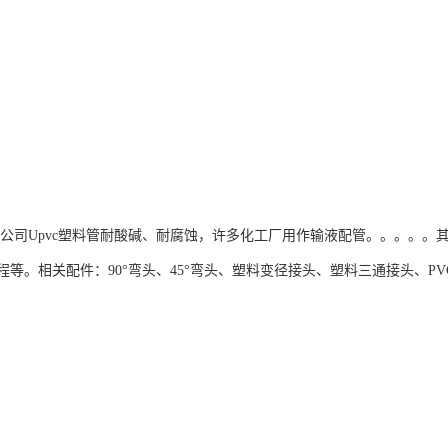
限公司Upvc塑料管耐酸碱、耐腐蚀，许多化工厂用作输液配管。。。。
等。相关配件：90°弯头、45°弯头、塑料变径接头、塑料三通接头、PVC