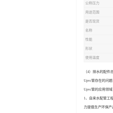
公称压力
用途范围
是否现货
名称
性能
形状
使用温度
（4）排水的配件
Upvc管存在的问
Upvc管的应用领
1、自来水配管工
力提倡生产环保产