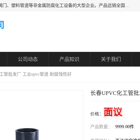
凯鑫管道科技有限公司是一家专业生产PPH、CPVC各类塑料阀门、塑料管道等非金属防腐化工设备的大型企业。产品远销全国三十一个省、市、自治区,广泛应用于化工、石油、氯碱、染料、制药、农药等行业，深受广大用户欢迎，是目前国内生产化工泵、阀门规模较大的生产基地之一。
司
公司动态
产品知识
关于我们
化工管批发厂 工业upvc管道 耐腐蚀性好
长春UPVC化工管批
面议
价格：
产品数量：
9999.00件