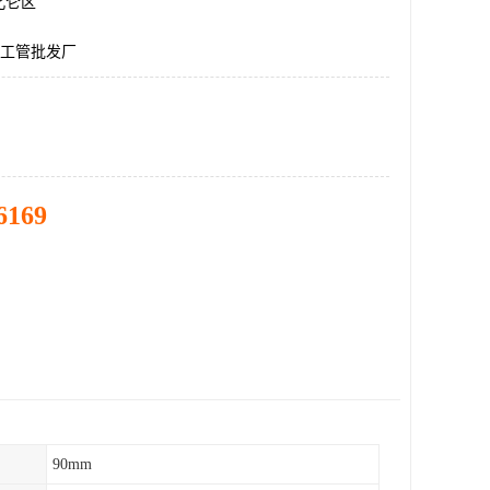
北仑区
化工管批发厂
6169
90mm