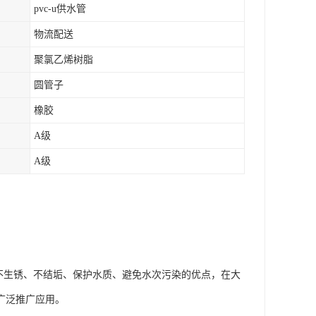
pvc-u供水管
物流配送
聚氯乙烯树脂
圆管子
橡胶
A级
A级
、不生锈、不结垢、保护水质、避免水次污染的优点，在大
广泛推广应用。