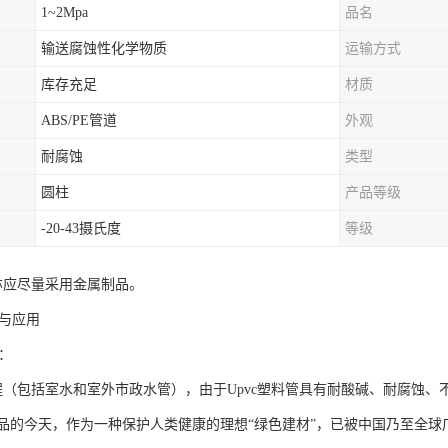
1~2Mpa
品名
输送腐蚀性化学物质
运输方式
库存充足
材质
ABS/PE管道
外观
耐腐蚀
类型
圆柱
产品等级
-20-43摄氏度
等级
亦应尽量采用金属制品。
题与应用
域：
程（包括室水和室外市政水管），由于Upvc塑料管具有耐酸碱、耐腐蚀
品的今天，作为一种保护人类健康的理想“绿色建材”，已被中国乃至全球