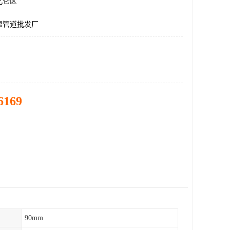
北仑区
温管道批发厂
6169
90mm