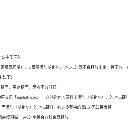
有什么本质区别
VC（硬聚氯乙烯），U表示添加塑化剂，PVC-u的氯不会释放出来。管子
区别如下：
c的材质相同，用途相同，两者不分轩轾。
，它的原文是「unplasticized」，在制造PVC原料未添加『塑化剂』，的P
掉，而添加『塑化剂』的PVC原料，有许多残余的氯(Cl)无法挥发掉。
没有残余氯释放。pvc的水管会有残余氯释放。