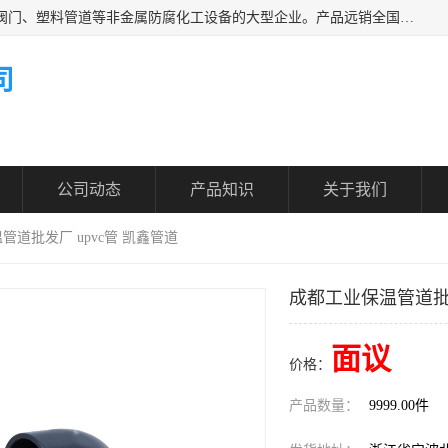
凯鑫管道科技有限公司是一家专业生产PPH、CPVC各类塑料阀门、塑料管道等非金属防腐化工设备的大型企业。产品远销全国三十一个省、市、自治区,广泛应用于化工、石油、氯碱、染料、制药、农药等行业，深受广大用户欢迎，是目前国内生产化工泵、阀门规模较大的生产基地之一。
司
公司动态
产品知识
关于我们
管道批发厂 upvc管 凯鑫管道
成都工业保温管道批发
面议
价格：
产品数量：
9999.00件