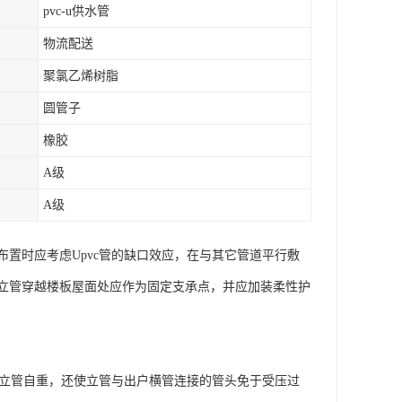
pvc-u供水管
物流配送
聚氯乙烯树脂
圆管子
橡胶
A级
A级
置时应考虑Upvc管的缺口效应，在与其它管道平行敷
立管穿越楼板屋面处应作为固定支承点，并应加装柔性护
担立管自重，还使立管与出户横管连接的管头免于受压过