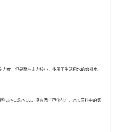
有一定力度，但是耐冲击力较小，多用于生活用水的给排水。
VC原料称UPVC或PVCU。没有添『塑化剂』，PVC原料中的氯