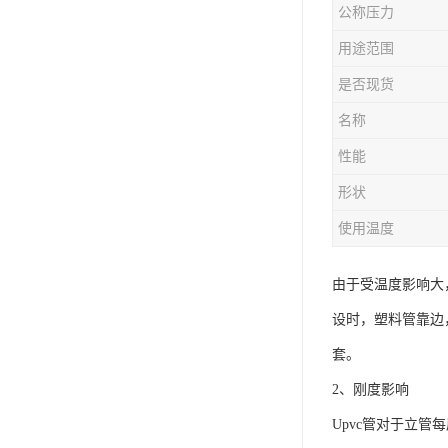
公称压力
用途范围
是否现货
名称
性能
形状
使用温度
由于受温度影响大
设时，塑料管靠边
套。
2、刚度影响
Upvc管对于立