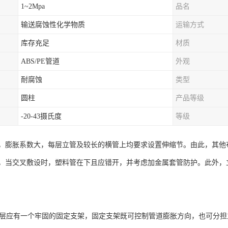
1~2Mpa
品名
输送腐蚀性化学物质
运输方式
库存充足
材质
ABS/PE管道
外观
耐腐蚀
类型
圆柱
产品等级
-20-43摄氏度
等级
，膨胀系数大，每层立管及较长的横管上均要求设置伸缩节。由此，其他布
，当交叉敷设时，塑料管在下且应错开，并考虑加金属套管防护。此外，
管每层应有一个牢固的固定支架，固定支架既可控制管道膨胀方向，也可分