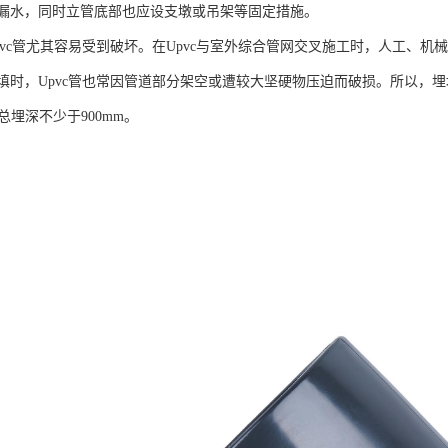
漏水，同时立管底部也应设支墩或吊架等固定措施。
pvc管尤其容易受到破坏。在Upvc与室外综合管网交叉施工时，人工、
时，Upvc管也常因管道部分架空或遭较大坚硬物压迫而破损。所以，埋地
总埋深不少于900mm。