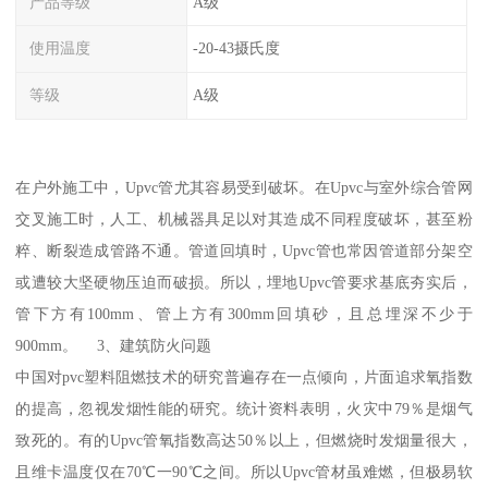
产品等级
A级
使用温度
-20-43摄氏度
等级
A级
在户外施工中，Upvc管尤其容易受到破坏。在Upvc与室外综合管网
交叉施工时，人工、机械器具足以对其造成不同程度破坏，甚至粉
粹、断裂造成管路不通。管道回填时，Upvc管也常因管道部分架空
或遭较大坚硬物压迫而破损。所以，埋地Upvc管要求基底夯实后，
管下方有100mm、管上方有300mm回填砂，且总埋深不少于
900mm。 3、建筑防火问题
中国对pvc塑料阻燃技术的研究普遍存在一点倾向，片面追求氧指数
的提高，忽视发烟性能的研究。统计资料表明，火灾中79％是烟气
致死的。有的Upvc管氧指数高达50％以上，但燃烧时发烟量很大，
且维卡温度仅在70℃一90℃之间。所以Upvc管材虽难燃，但极易软