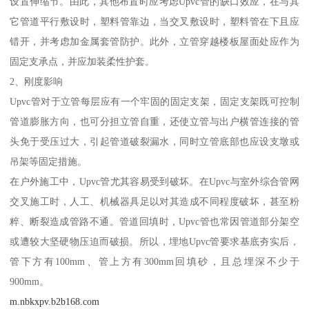
设置伸缩节。由此，其他布置时应考虑Upvc管的缺口效应，在与其
它管道平行敷设时，塑料管靠边，当交叉敷设时，塑料管在下且应
错开，并考虑加金属套管防护。此外，立管穿越楼板屋面处应作为
固定支承点，并应加装柔性护套。
2、刚度影响
Upvc管对于立管每层应有一个牢固的固定支架，固定支架既可控制
管道膨胀方向，也可分担立管自重，还使立管与出户横管连接的管
头免于受压过大，引起管道破裂漏水，同时立管底部也应设支墩或
吊架等固定措施。
在户外施工中，Upvc管尤其容易受到破坏。在Upvc与室外综合管网
交叉施工时，人工、机械器具足以对其造成不同程度破坏，甚至粉
粹、断裂造成管路不通。管道回填时，Upvc管也常因管道部分架空
或遭较大坚硬物压迫而破损。所以，埋地Upvc管要求基底夯实后，
管下方有100mm、管上方有300mm回填砂，且总埋深不少于
900mm。
m.nbkxpv.b2b168.com